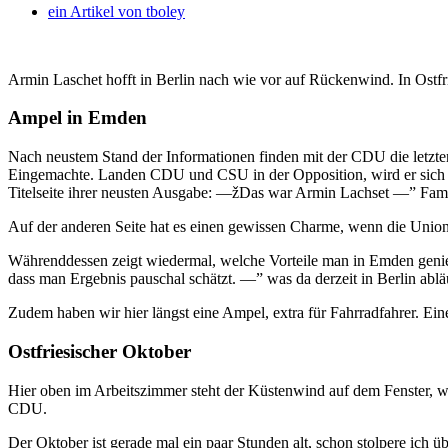
ein Artikel von
tboley
Armin Laschet hofft in Berlin nach wie vor auf Rückenwind. In Ostf
Ampel in Emden
Nach neustem Stand der Informationen finden mit der CDU die letzten
Eingemachte. Landen CDU und CSU in der Opposition, wird er sich ni
Titelseite ihrer neusten Ausgabe: —žDas war Armin Lachset —” Fami
Auf der anderen Seite hat es einen gewissen Charme, wenn die Union
Währenddessen zeigt wiedermal, welche Vorteile man in Emden genieß
dass man Ergebnis pauschal schätzt. —” was da derzeit in Berlin ablä
Zudem haben wir hier längst eine Ampel, extra für Fahrradfahrer. Ein
Ostfriesischer Oktober
Hier oben im Arbeitszimmer steht der Küstenwind auf dem Fenster, wa
CDU.
Der Oktober ist gerade mal ein paar Stunden alt, schon stolpere ich üb