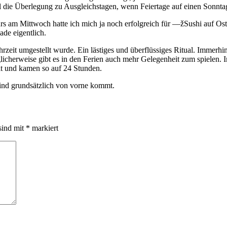
l die Überlegung zu Ausgleichstagen, wenn Feiertage auf einen Sonntag
urs am Mittwoch hatte ich mich ja noch erfolgreich für —žSushi auf 
ade eigentlich.
rzeit umgestellt wurde. Ein lästiges und überflüssiges Ritual. Immerh
cherweise gibt es in den Ferien auch mehr Gelegenheit zum spielen. 
lt und kamen so auf 24 Stunden.
Wind grundsätzlich von vorne kommt.
sind mit
*
markiert