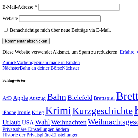
E-Mail-Adresse
*
Website
Benachrichtige mich über neue Beiträge via E-Mail.
Diese Website verwendet Akismet, um Spam zu reduzieren.
Erfahre,
Zurück
Vorheriger
Sushi made in Emden
Nächster
Bahn an deiner Börse
Nächster
Schlagwörter
Brett
Bahn
Bielefeld
Apple
Auszug
AfD
Brettspiel
Krimi
Kurzgeschichte
Krieg
Ironie
iPhone
Weihnachtsges
Wahl
Weihnachten
Urlaub
USA
Privatsphäre-Einstellungen ändern
Historie der Privatsphäre-Einstellungen