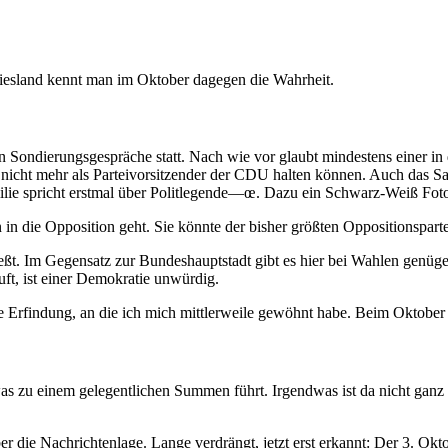
riesland kennt man im Oktober dagegen die Wahrheit.
 Sondierungsgespräche statt. Nach wie vor glaubt mindestens einer in 
cht mehr als Parteivorsitzender der CDU halten können. Auch das Sat
lie spricht erstmal über Politlegende—œ. Dazu ein Schwarz-Weiß Fot
 in die Opposition geht. Sie könnte der bisher größten Oppositionspar
t. Im Gegensatz zur Bundeshauptstadt gibt es hier bei Wahlen genügen
uft, ist einer Demokratie unwürdig.
e Erfindung, an die ich mich mittlerweile gewöhnt habe. Beim Oktober 
s zu einem gelegentlichen Summen führt. Irgendwas ist da nicht ganz 
er die Nachrichtenlage. Lange verdrängt, jetzt erst erkannt: Der 3. Okt