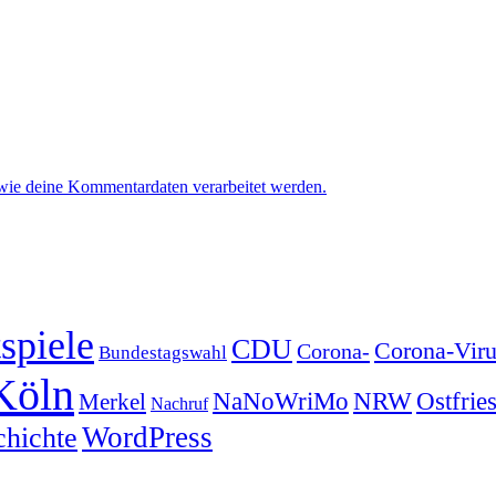
 wie deine Kommentardaten verarbeitet werden.
spiele
CDU
Corona-Viru
Corona-
Bundestagswahl
Köln
NRW
Ostfrie
NaNoWriMo
Merkel
Nachruf
WordPress
chichte