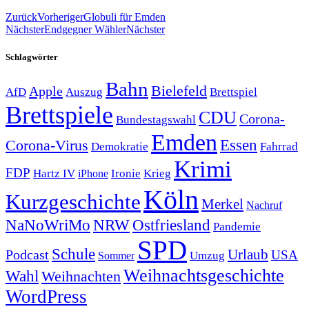
Zurück
Vorheriger
Globuli für Emden
Nächster
Endgegner Wähler
Nächster
Schlagwörter
Bahn
Bielefeld
Apple
Auszug
AfD
Brettspiel
Brettspiele
CDU
Corona-
Bundestagswahl
Emden
Corona-Virus
Essen
Demokratie
Fahrrad
Krimi
FDP
Hartz IV
Krieg
Ironie
iPhone
Köln
Kurzgeschichte
Merkel
Nachruf
NRW
Ostfriesland
NaNoWriMo
Pandemie
SPD
Schule
Urlaub
Podcast
USA
Sommer
Umzug
Weihnachtsgeschichte
Wahl
Weihnachten
WordPress