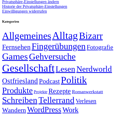
Privatsphäre-Einstellungen ändern
Historie der Privatsphäre-Einstellungen
Einwilligungen widerrufen
Kategorien
Alltag
Allgemeines
Bizarr
Fingerübungen
Fernsehen
Fotografie
Games
Gehversuche
Gesellschaft
Lesen
Nerdworld
Politik
Ostfriesland
Podcast
Produkte
Rezepte
Romanwerkstatt
Projekte
Schreiben
Tellerrand
Verlesen
WordPress
Work
Wandern