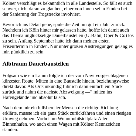
Kölner verschlägt es bekanntlich in alle Landesteile. So fällt es auch
schwer, nicht daran zu glauben, einer von ihnen sei in Emden bei
der Sanierung der Trogstrecke involviert.
Bevor ich ins Detail gehe, spule die Zeit um gut ein Jahr zurück.
Nachdem ich Köln hinter mir gelassen hatte, hoffte ich damit auch
das Thema unglückselige Dauerbaustellen (U-Bahn, Oper & Co) los
zu sein. Anfang September hatte ich dann meinen ersten
Friseurtermin in Emden. Nur unter großen Anstrengungen gelang es
mir, pünktlich zu sein.
Albtraum Dauerbaustellen
Folgsam wie ein Lamm folgte ich der vom Navi vorgeschlagenen
kürzesten Route. Mitten in eine Baustelle hinein, beziehungsweise
direkt davor. Als Ortsunkundig fuhr ich dann einfach ein Stück
zurück und nahm die nächste Abzweigung —” mitten ins
Hafengelände und absolut falsch.
Nach dem mir ein hilfsbereiter Mensch die richtige Richtung
erklärte, musste ich ein ganz Stück zurückfahren und einen riesigen
Umweg nehmen. Vorbei am Wohnmobilstellplatz Alter
Binnenhafen, wo auch einen Wagen mit Kölner Kennzeichen
standen.