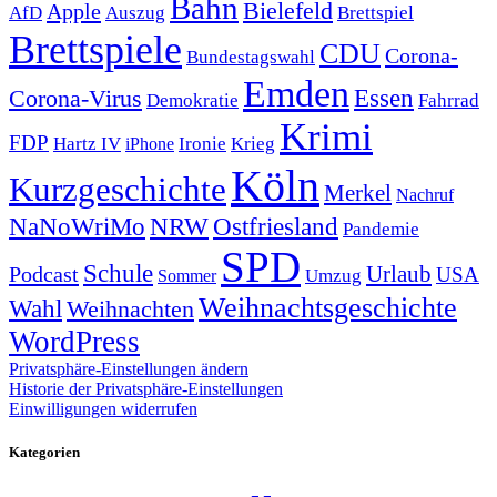
Bahn
Bielefeld
Apple
Auszug
AfD
Brettspiel
Brettspiele
CDU
Corona-
Bundestagswahl
Emden
Corona-Virus
Essen
Demokratie
Fahrrad
Krimi
FDP
Hartz IV
Krieg
Ironie
iPhone
Köln
Kurzgeschichte
Merkel
Nachruf
NRW
Ostfriesland
NaNoWriMo
Pandemie
SPD
Schule
Urlaub
Podcast
USA
Sommer
Umzug
Weihnachtsgeschichte
Wahl
Weihnachten
WordPress
Privatsphäre-Einstellungen ändern
Historie der Privatsphäre-Einstellungen
Einwilligungen widerrufen
Kategorien