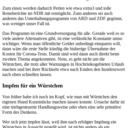
Zum einen werden dadurch Perlen wie etwa extra3 und tolle
Reiseberichte im NDR mit ermöglicht. Zum anderen sei auch
anderen das Unterhaltungsprogramm von ARD und ZDF gegönnt,
was weniger unser Fall ist.
Das Programm ist eine Grundversorgung für alle. Gerade weil es so
viele andere Alternativen gibt, ist eine verlässliche Konstante umso
wichtiger. Wenn man öffentliche Gelder unbedingt einsparen will,
dann wäre die erste Stelle künftig die bisherige Übernahme der
Kosten für Corona-Tests. Damit sind wird dann auch direkt beim
zweiten Thema angekommen. Nein, es geht nicht um die
Würstchen, die trotz aller Warnungen in Hochrisikogebieten Urlaub
machen und bei ihrer Rückkehr etwa nach Emden den Inzidenzwert
nach oben schnellen lassen.
Impfen für ein Würstchen
Von früher habe ich noch im Kopf, wie man mit Würstchen den
eigenen Hund Kunststücke machen lassen konnte. Ursache dafür ist
eine triebgesteuerte Handlungsweise oder eben eine sehr primitive
Form des Denkens.
Wer sich jetzt impfen lässt, weil ihm nach erfolgter Impfung ein
Würstchen in Aussicht gestellt wird, ist nichts anders als ein