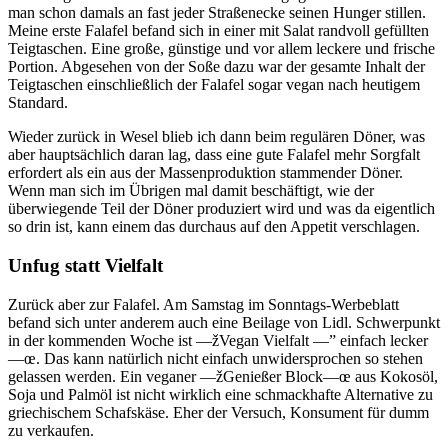
man schon damals an fast jeder Straßenecke seinen Hunger stillen.
Meine erste Falafel befand sich in einer mit Salat randvoll gefüllten
Teigtaschen. Eine große, günstige und vor allem leckere und frische
Portion. Abgesehen von der Soße dazu war der gesamte Inhalt der
Teigtaschen einschließlich der Falafel sogar vegan nach heutigem
Standard.
Wieder zurück in Wesel blieb ich dann beim regulären Döner, was
aber hauptsächlich daran lag, dass eine gute Falafel mehr Sorgfalt
erfordert als ein aus der Massenproduktion stammender Döner.
Wenn man sich im Übrigen mal damit beschäftigt, wie der
überwiegende Teil der Döner produziert wird und was da eigentlich
so drin ist, kann einem das durchaus auf den Appetit verschlagen.
Unfug statt Vielfalt
Zurück aber zur Falafel. Am Samstag im Sonntags-Werbeblatt
befand sich unter anderem auch eine Beilage von Lidl. Schwerpunkt
in der kommenden Woche ist —žVegan Vielfalt —” einfach lecker
—œ. Das kann natürlich nicht einfach unwidersprochen so stehen
gelassen werden. Ein veganer —žGenießer Block—œ aus Kokosöl,
Soja und Palmöl ist nicht wirklich eine schmackhafte Alternative zu
griechischem Schafskäse. Eher der Versuch, Konsument für dumm
zu verkaufen.