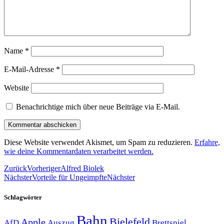
Name
*
E-Mail-Adresse
*
Website
Benachrichtige mich über neue Beiträge via E-Mail.
Diese Website verwendet Akismet, um Spam zu reduzieren.
Erfahre,
wie deine Kommentardaten verarbeitet werden.
Zurück
Vorheriger
Alfred Biolek
Nächster
Vorteile für Ungeimpfte
Nächster
Schlagwörter
Bahn
Bielefeld
Apple
Auszug
AfD
Brettspiel