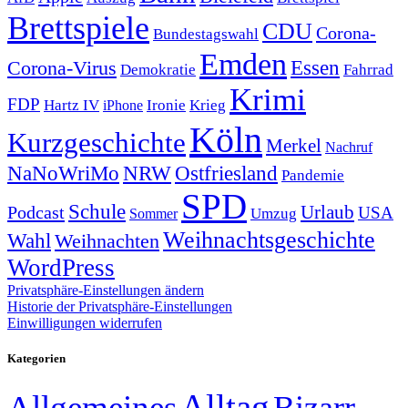
Brettspiele
CDU
Corona-
Bundestagswahl
Emden
Corona-Virus
Essen
Demokratie
Fahrrad
Krimi
FDP
Hartz IV
Krieg
Ironie
iPhone
Köln
Kurzgeschichte
Merkel
Nachruf
NRW
Ostfriesland
NaNoWriMo
Pandemie
SPD
Schule
Urlaub
Podcast
USA
Sommer
Umzug
Weihnachtsgeschichte
Wahl
Weihnachten
WordPress
Privatsphäre-Einstellungen ändern
Historie der Privatsphäre-Einstellungen
Einwilligungen widerrufen
Kategorien
Alltag
Allgemeines