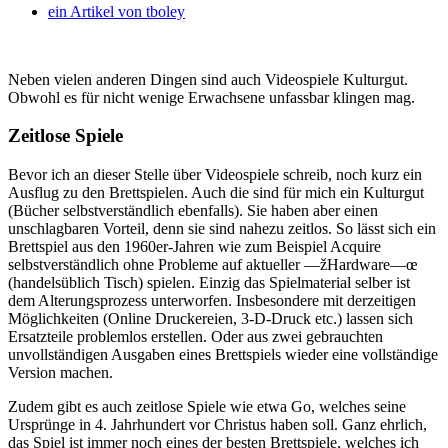
ein Artikel von
tboley
Neben vielen anderen Dingen sind auch Videospiele Kulturgut.
Obwohl es für nicht wenige Erwachsene unfassbar klingen mag.
Zeitlose Spiele
Bevor ich an dieser Stelle über Videospiele schreib, noch kurz ein
Ausflug zu den Brettspielen. Auch die sind für mich ein Kulturgut
(Bücher selbstverständlich ebenfalls). Sie haben aber einen
unschlagbaren Vorteil, denn sie sind nahezu zeitlos. So lässt sich ein
Brettspiel aus den 1960er-Jahren wie zum Beispiel Acquire
selbstverständlich ohne Probleme auf aktueller —žHardware—œ
(handelsüblich Tisch) spielen. Einzig das Spielmaterial selber ist
dem Alterungsprozess unterworfen. Insbesondere mit derzeitigen
Möglichkeiten (Online Druckereien, 3-D-Druck etc.) lassen sich
Ersatzteile problemlos erstellen. Oder aus zwei gebrauchten
unvollständigen Ausgaben eines Brettspiels wieder eine vollständige
Version machen.
Zudem gibt es auch zeitlose Spiele wie etwa Go, welches seine
Ursprünge in 4. Jahrhundert vor Christus haben soll. Ganz ehrlich,
das Spiel ist immer noch eines der besten Brettspiele, welches ich