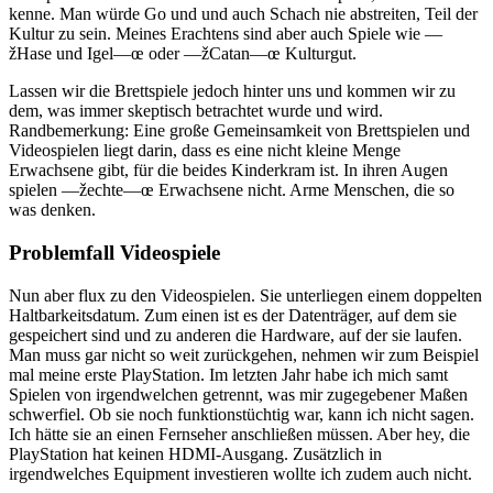
kenne. Man würde Go und und auch Schach nie abstreiten, Teil der
Kultur zu sein. Meines Erachtens sind aber auch Spiele wie —
žHase und Igel—œ oder —žCatan—œ Kulturgut.
Lassen wir die Brettspiele jedoch hinter uns und kommen wir zu
dem, was immer skeptisch betrachtet wurde und wird.
Randbemerkung: Eine große Gemeinsamkeit von Brettspielen und
Videospielen liegt darin, dass es eine nicht kleine Menge
Erwachsene gibt, für die beides Kinderkram ist. In ihren Augen
spielen —žechte—œ Erwachsene nicht. Arme Menschen, die so
was denken.
Problemfall Videospiele
Nun aber flux zu den Videospielen. Sie unterliegen einem doppelten
Haltbarkeitsdatum. Zum einen ist es der Datenträger, auf dem sie
gespeichert sind und zu anderen die Hardware, auf der sie laufen.
Man muss gar nicht so weit zurückgehen, nehmen wir zum Beispiel
mal meine erste PlayStation. Im letzten Jahr habe ich mich samt
Spielen von irgendwelchen getrennt, was mir zugegebener Maßen
schwerfiel. Ob sie noch funktionstüchtig war, kann ich nicht sagen.
Ich hätte sie an einen Fernseher anschließen müssen. Aber hey, die
PlayStation hat keinen HDMI-Ausgang. Zusätzlich in
irgendwelches Equipment investieren wollte ich zudem auch nicht.