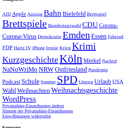
Bahn
Bielefeld
Apple
Auszug
AfD
Brettspiel
Brettspiele
CDU
Corona-
Bundestagswahl
Emden
Corona-Virus
Essen
Demokratie
Fahrrad
Krimi
FDP
Hartz IV
Krieg
Ironie
iPhone
Köln
Kurzgeschichte
Merkel
Nachruf
NRW
Ostfriesland
NaNoWriMo
Pandemie
SPD
Schule
Urlaub
Podcast
USA
Sommer
Umzug
Weihnachtsgeschichte
Wahl
Weihnachten
WordPress
Privatsphäre-Einstellungen ändern
Historie der Privatsphäre-Einstellungen
Einwilligungen widerrufen
Kategorien