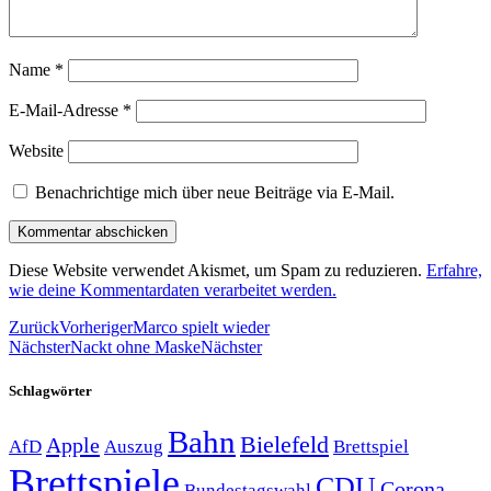
Name
*
E-Mail-Adresse
*
Website
Benachrichtige mich über neue Beiträge via E-Mail.
Diese Website verwendet Akismet, um Spam zu reduzieren.
Erfahre,
wie deine Kommentardaten verarbeitet werden.
Zurück
Vorheriger
Marco spielt wieder
Nächster
Nackt ohne Maske
Nächster
Schlagwörter
Bahn
Bielefeld
Apple
Auszug
AfD
Brettspiel
Brettspiele
CDU
Corona-
Bundestagswahl