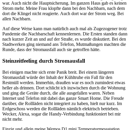
war. Auch nicht die Hauptsicherung. Im ganzen Haus gab es keinen
Strom mehr. Meine Frau klopfte dann bei den Nachbarn, nach dem
dort die Klingel nicht reagierte. Auch dort war der Strom weg. Bei
allen Nachbarn.
Auf diese Weise kann man natürlich auch mal als Zugezogener trotz
Pandemie die Nachbarschaft kennenlernen. Die Ersten standen dann
nach kurzer Zeit an und auf der Straße, es wurde diskutiert. Bei den
Stadtwerken ging niemand ans Telefon, Mutmaßungen machten die
Runde, dass der Stromausfall auch sie getroffen hätte.
Steinzeitfeeling durch Stromausfall
Bei einigen machte sich erste Panik breit. Bei einem längeren
Stromausfall würde der Inhalt der Kühltruhe ein Fall für den
Restmüll werden. Immerhin, draußen war es noch zumindest etwas
heller als drinnen. Dort schlicht ich inzwischen durch die Wohnung
und ging die Geräte durch, die alle ausgefallen waren. Neben
Internet und Telefon mit dabei das ganze Smart Home. Die Freude
darüber, die Rollläden nicht integriert zu haben, hielt nur kurz. Im
Erdgeschoss werden die Rollläden nämlich elektrisch betrieben.
Wecker, Alexa, sogar die Handy-Verbindung funktioniert bei mir
nicht mehr.
Einzig und allein meine Wemos D1 mini Temperaturmessstation