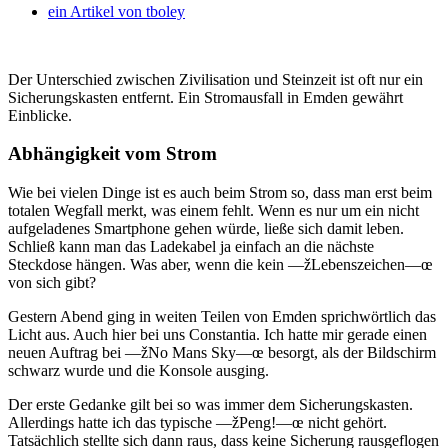
ein Artikel von
tboley
Der Unterschied zwischen Zivilisation und Steinzeit ist oft nur ein
Sicherungskasten entfernt. Ein Stromausfall in Emden gewährt
Einblicke.
Abhängigkeit vom Strom
Wie bei vielen Dinge ist es auch beim Strom so, dass man erst beim
totalen Wegfall merkt, was einem fehlt. Wenn es nur um ein nicht
aufgeladenes Smartphone gehen würde, ließe sich damit leben.
Schließ kann man das Ladekabel ja einfach an die nächste
Steckdose hängen. Was aber, wenn die kein —žLebenszeichen—œ
von sich gibt?
Gestern Abend ging in weiten Teilen von Emden sprichwörtlich das
Licht aus. Auch hier bei uns Constantia. Ich hatte mir gerade einen
neuen Auftrag bei —žNo Mans Sky—œ besorgt, als der Bildschirm
schwarz wurde und die Konsole ausging.
Der erste Gedanke gilt bei so was immer dem Sicherungskasten.
Allerdings hatte ich das typische —žPeng!—œ nicht gehört.
Tatsächlich stellte sich dann raus, dass keine Sicherung rausgeflogen