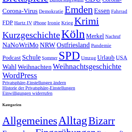
Emden
Corona-Virus
Essen
Demokratie
Fahrrad
Krimi
FDP
Hartz IV
Krieg
Ironie
iPhone
Köln
Kurzgeschichte
Merkel
Nachruf
NRW
Ostfriesland
NaNoWriMo
Pandemie
SPD
Schule
Urlaub
Podcast
USA
Sommer
Umzug
Weihnachtsgeschichte
Wahl
Weihnachten
WordPress
Privatsphäre-Einstellungen ändern
Historie der Privatsphäre-Einstellungen
Einwilligungen widerrufen
Kategorien
Alltag
Allgemeines
Bizarr