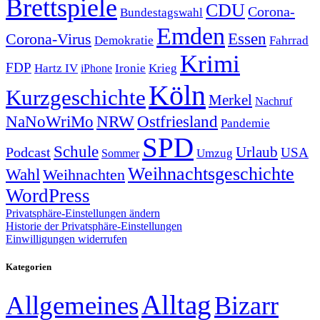
Brettspiele
CDU
Corona-
Bundestagswahl
Emden
Corona-Virus
Essen
Demokratie
Fahrrad
Krimi
FDP
Hartz IV
Krieg
Ironie
iPhone
Köln
Kurzgeschichte
Merkel
Nachruf
NRW
Ostfriesland
NaNoWriMo
Pandemie
SPD
Schule
Urlaub
Podcast
USA
Sommer
Umzug
Weihnachtsgeschichte
Wahl
Weihnachten
WordPress
Privatsphäre-Einstellungen ändern
Historie der Privatsphäre-Einstellungen
Einwilligungen widerrufen
Kategorien
Alltag
Allgemeines
Bizarr