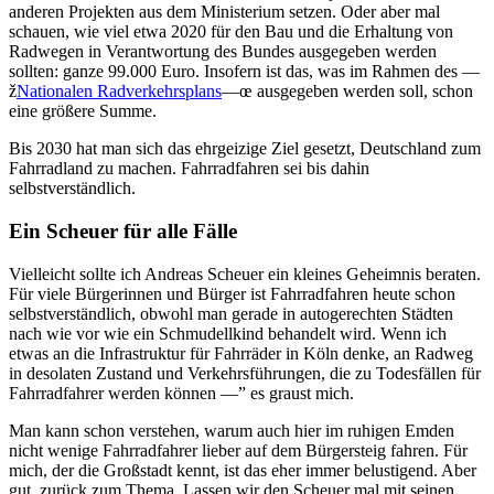
anderen Projekten aus dem Ministerium setzen. Oder aber mal
schauen, wie viel etwa 2020 für den Bau und die Erhaltung von
Radwegen in Verantwortung des Bundes ausgegeben werden
sollten: ganze 99.000 Euro. Insofern ist das, was im Rahmen des —
ž
Nationalen Radverkehrsplans
—œ ausgegeben werden soll, schon
eine größere Summe.
Bis 2030 hat man sich das ehrgeizige Ziel gesetzt, Deutschland zum
Fahrradland zu machen. Fahrradfahren sei bis dahin
selbstverständlich.
Ein Scheuer für alle Fälle
Vielleicht sollte ich Andreas Scheuer ein kleines Geheimnis beraten.
Für viele Bürgerinnen und Bürger ist Fahrradfahren heute schon
selbstverständlich, obwohl man gerade in autogerechten Städten
nach wie vor wie ein Schmudellkind behandelt wird. Wenn ich
etwas an die Infrastruktur für Fahrräder in Köln denke, an Radweg
in desolaten Zustand und Verkehrsführungen, die zu Todesfällen für
Fahrradfahrer werden können —” es graust mich.
Man kann schon verstehen, warum auch hier im ruhigen Emden
nicht wenige Fahrradfahrer lieber auf dem Bürgersteig fahren. Für
mich, der die Großstadt kennt, ist das eher immer belustigend. Aber
gut, zurück zum Thema. Lassen wir den Scheuer mal mit seinen