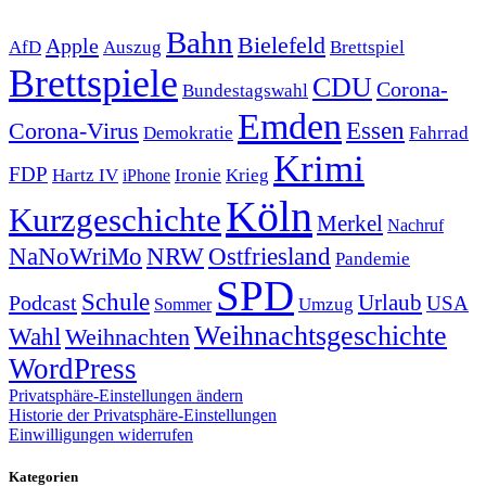
Bahn
Bielefeld
Apple
Auszug
AfD
Brettspiel
Brettspiele
CDU
Corona-
Bundestagswahl
Emden
Corona-Virus
Essen
Demokratie
Fahrrad
Krimi
FDP
Hartz IV
Krieg
Ironie
iPhone
Köln
Kurzgeschichte
Merkel
Nachruf
NRW
Ostfriesland
NaNoWriMo
Pandemie
SPD
Schule
Urlaub
Podcast
USA
Sommer
Umzug
Weihnachtsgeschichte
Wahl
Weihnachten
WordPress
Privatsphäre-Einstellungen ändern
Historie der Privatsphäre-Einstellungen
Einwilligungen widerrufen
Kategorien