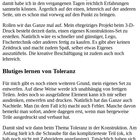
damit habe ich in den vergangenen Tagen reichlich Erfahrungen
sammeln können. Ärgerlich auf der einen, lehrreich auf der anderen
Seite, um es schon mal vorweg auf den Punkt zu bringen.
Rollen wir das Ganze mal auf. Mein ehrgeiziges Projekt beim 3-D-
Druck besteht derzeit darin, einen eigenes Konstruktions-Set zu
erstellen. Natürlich wäre es schneller und günstiger, Lego,
Fischertechnik oder anderes fertig zu kaufen. Es gibt aber keinen
Zeitdruck und macht zudem Spaß, selber etwas Eigenes
auszutüfteln. Die kreative Beschäftigung ist zudem auch noch
lehrreich.
Blutiges lernen von Toleranz
Für mich gibt es noch einen weiteren Grund, mein eigenes Set zu
entwerfen. Auf diese Weise werde ich unabhängig von fertigen
Teilen. Jedes noch so ausgefallene Element kann ich mir selber
ausdenken, entwerfen und drucken. Natürlich hat das Ganze auch
Nachteile. Man (in dem Fall ich) macht auch Fehler. Manche davon
bemerkt man sofort, andere dagegen erst, wenn man bergeweise
Teile ausgedruckt und verbaut hat.
Damit sind wir dann beim Thema Toleranz in der Konstruktion. Am
Anfang hielt ich die Schraube für das komplizierteste Teil (ok, ich
hab noch nicht mit Zahnrädern angefangen). Tatsächlich haben sich