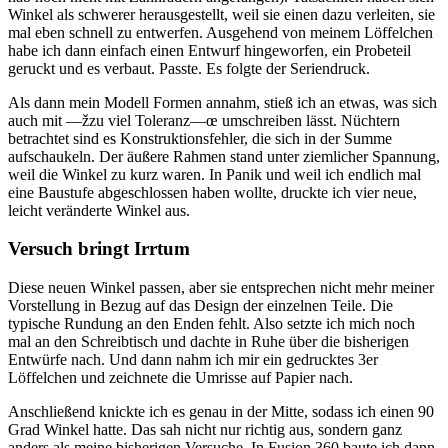
Winkel als schwerer herausgestellt, weil sie einen dazu verleiten, sie
mal eben schnell zu entwerfen. Ausgehend von meinem Löffelchen
habe ich dann einfach einen Entwurf hingeworfen, ein Probeteil
geruckt und es verbaut. Passte. Es folgte der Seriendruck.
Als dann mein Modell Formen annahm, stieß ich an etwas, was sich
auch mit —žzu viel Toleranz—œ umschreiben lässt. Nüchtern
betrachtet sind es Konstruktionsfehler, die sich in der Summe
aufschaukeln. Der äußere Rahmen stand unter ziemlicher Spannung,
weil die Winkel zu kurz waren. In Panik und weil ich endlich mal
eine Baustufe abgeschlossen haben wollte, druckte ich vier neue,
leicht veränderte Winkel aus.
Versuch bringt Irrtum
Diese neuen Winkel passen, aber sie entsprechen nicht mehr meiner
Vorstellung in Bezug auf das Design der einzelnen Teile. Die
typische Rundung an den Enden fehlt. Also setzte ich mich noch
mal an den Schreibtisch und dachte in Ruhe über die bisherigen
Entwürfe nach. Und dann nahm ich mir ein gedrucktes 3er
Löffelchen und zeichnete die Umrisse auf Papier nach.
Anschließend knickte ich es genau in der Mitte, sodass ich einen 90
Grad Winkel hatte. Das sah nicht nur richtig aus, sondern ganz
anders als meine bisherigen Versuche. In Fusion 360 baute ich dann