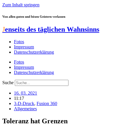
Zum Inhalt springen
Von allen guten und bösen Geistern verlassen
J
enseits des täglichen Wahnsinns
Fotos
Impressum
Datenschutzerklärung
Fotos
Impressum
Datenschutzerklärung
Suche
16. 03. 2021
11:17
3-D-Druck
,
Fusion 360
Allgemeines
Toleranz hat Grenzen