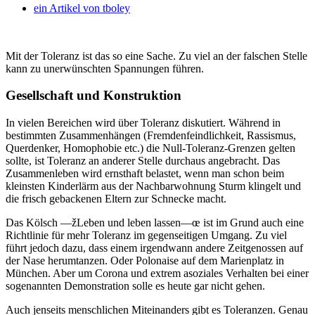
ein Artikel von
tboley
Mit der Toleranz ist das so eine Sache. Zu viel an der falschen Stelle
kann zu unerwünschten Spannungen führen.
Gesellschaft und Konstruktion
In vielen Bereichen wird über Toleranz diskutiert. Während in
bestimmten Zusammenhängen (Fremdenfeindlichkeit, Rassismus,
Querdenker, Homophobie etc.) die Null-Toleranz-Grenzen gelten
sollte, ist Toleranz an anderer Stelle durchaus angebracht. Das
Zusammenleben wird ernsthaft belastet, wenn man schon beim
kleinsten Kinderlärm aus der Nachbarwohnung Sturm klingelt und
die frisch gebackenen Eltern zur Schnecke macht.
Das Kölsch —žLeben und leben lassen—œ ist im Grund auch eine
Richtlinie für mehr Toleranz im gegenseitigen Umgang. Zu viel
führt jedoch dazu, dass einem irgendwann andere Zeitgenossen auf
der Nase herumtanzen. Oder Polonaise auf dem Marienplatz in
München. Aber um Corona und extrem asoziales Verhalten bei einer
sogenannten Demonstration solle es heute gar nicht gehen.
Auch jenseits menschlichen Miteinanders gibt es Toleranzen. Genau