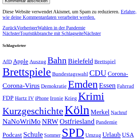
Diese Website verwendet Akismet, um Spam zu reduzieren.
Erfahre,
wie deine Kommentardaten verarbeitet werden.
Zurück
Vorheriger
Wahlen in der Pandemie
Nächster
Touristikbranche mit Schlagseite
Nächster
Schlagwörter
Bahn
Bielefeld
Apple
Auszug
AfD
Brettspiel
Brettspiele
CDU
Corona-
Bundestagswahl
Emden
Corona-Virus
Essen
Demokratie
Fahrrad
Krimi
FDP
Hartz IV
Krieg
Ironie
iPhone
Köln
Kurzgeschichte
Merkel
Nachruf
NRW
Ostfriesland
NaNoWriMo
Pandemie
SPD
Schule
Urlaub
Podcast
USA
Sommer
Umzug