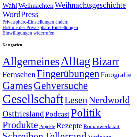
Weihnachtsgeschichte
Wahl
Weihnachten
WordPress
Privatsphäre-Einstellungen ändern
Historie der Privatsphäre-Einstellungen
Einwilligungen widerrufen
Kategorien
Alltag
Allgemeines
Bizarr
Fingerübungen
Fernsehen
Fotografie
Games
Gehversuche
Gesellschaft
Lesen
Nerdworld
Politik
Ostfriesland
Podcast
Produkte
Rezepte
Romanwerkstatt
Projekte
Schreiben
Tellerrand
Verlesen