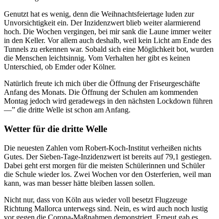
Genutzt hat es wenig, denn die Weihnachtsfeiertage luden zur
Unvorsichtigkeit ein. Der Inzidenzwert blieb weiter alarmierend
hoch. Die Wochen vergingen, bei mir sank die Laune immer weiter
in den Keller. Vor allem auch deshalb, weil kein Licht am Ende des
Tunnels zu erkennen war. Sobald sich eine Möglichkeit bot, wurden
die Menschen leichtsinnig. Vom Verhalten her gibt es keinen
Unterschied, ob Emder oder Kölner.
Natürlich freute ich mich über die Öffnung der Friseurgeschäfte
Anfang des Monats. Die Öffnung der Schulen am kommenden
Montag jedoch wird geradewegs in den nächsten Lockdown führen
—” die dritte Welle ist schon am Anfang.
Wetter für die dritte Welle
Die neuesten Zahlen vom Robert-Koch-Institut verheißen nichts
Gutes. Der Sieben-Tage-Inzidenzwert ist bereits auf 79,1 gestiegen.
Dabei geht erst morgen für die meisten Schülerinnen und Schüler
die Schule wieder los. Zwei Wochen vor den Osterferien, weil man
kann, was man besser hätte bleiben lassen sollen.
Nicht nur, dass von Köln aus wieder voll besetzt Flugzeuge
Richtung Mallorca unterwegs sind. Nein, es wird auch noch lustig
vor gegen die Corona-Maßnahmen demonstriert. Erneut gab es