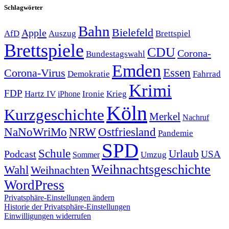
Schlagwörter
Bahn
Bielefeld
Apple
Auszug
AfD
Brettspiel
Brettspiele
CDU
Corona-
Bundestagswahl
Emden
Corona-Virus
Essen
Demokratie
Fahrrad
Krimi
FDP
Hartz IV
Krieg
Ironie
iPhone
Köln
Kurzgeschichte
Merkel
Nachruf
NRW
Ostfriesland
NaNoWriMo
Pandemie
SPD
Schule
Urlaub
Podcast
USA
Sommer
Umzug
Weihnachtsgeschichte
Wahl
Weihnachten
WordPress
Privatsphäre-Einstellungen ändern
Historie der Privatsphäre-Einstellungen
Einwilligungen widerrufen