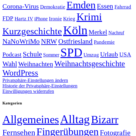
Emden
Corona-Virus
Essen
Demokratie
Fahrrad
Krimi
FDP
Hartz IV
Krieg
Ironie
iPhone
Köln
Kurzgeschichte
Merkel
Nachruf
NRW
Ostfriesland
NaNoWriMo
Pandemie
SPD
Schule
Urlaub
Podcast
USA
Sommer
Umzug
Weihnachtsgeschichte
Wahl
Weihnachten
WordPress
Privatsphäre-Einstellungen ändern
Historie der Privatsphäre-Einstellungen
Einwilligungen widerrufen
Kategorien
Alltag
Allgemeines
Bizarr
Fingerübungen
Fernsehen
Fotografie