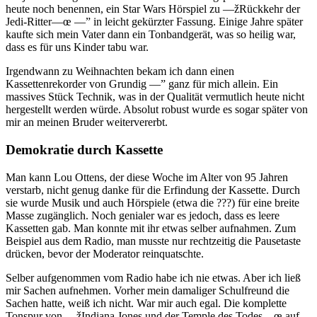
heute noch benennen, ein Star Wars Hörspiel zu —žRückkehr der
Jedi-Ritter—œ —” in leicht gekürzter Fassung. Einige Jahre später
kaufte sich mein Vater dann ein Tonbandgerät, was so heilig war,
dass es für uns Kinder tabu war.
Irgendwann zu Weihnachten bekam ich dann einen
Kassettenrekorder von Grundig —” ganz für mich allein. Ein
massives Stück Technik, was in der Qualität vermutlich heute nicht
hergestellt werden würde. Absolut robust wurde es sogar später von
mir an meinen Bruder weitervererbt.
Demokratie durch Kassette
Man kann Lou Ottens, der diese Woche im Alter von 95 Jahren
verstarb, nicht genug danke für die Erfindung der Kassette. Durch
sie wurde Musik und auch Hörspiele (etwa die ???) für eine breite
Masse zugänglich. Noch genialer war es jedoch, dass es leere
Kassetten gab. Man konnte mit ihr etwas selber aufnahmen. Zum
Beispiel aus dem Radio, man musste nur rechtzeitig die Pausetaste
drücken, bevor der Moderator reinquatschte.
Selber aufgenommen vom Radio habe ich nie etwas. Aber ich ließ
mir Sachen aufnehmen. Vorher mein damaliger Schulfreund die
Sachen hatte, weiß ich nicht. War mir auch egal. Die komplette
Tonspur von —žIndiana Jones und der Temple des Todes—œ auf