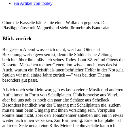
ein Artikel von
tboley
Ohne die Kassette hätt es nie einen Walkman gegeben. Das
Plastikgehäuse mit Magnetband steht für mehr als Bandsalat.
Blick zurück
Bis gestern Abend wusste ich nicht, wer Lou Ottens ist.
Beziehungsweise gewesen ist, denn die Süddeutsche Zeitung
berichtet über ihn anlässlich seines Todes. Laut SZ erfand Ottens die
Kassette. Menschen meiner Generation wissen noch, was das ist.
Auch, warum ein Bleistift als unentbehrlicher Helfer in der Not galt.
Spulen wir mal einige Jahre zurück —” was bei dem Thema
besonders gut passt.
Als ich noch sehr klein war, gab es konservierte Musik und anderen
Aufnahmen in Form von Schallplatten. Üblicherweise aus Vinyl,
aber bei uns gab es noch ein paar alte Schätze aus Schellack.
Besonders handlich war der Umgang mit Schallplatten nie, zudem
musste man beim Umgang mit ihnen vorsichtig sein. Vorspulen
konnte man nicht, aber den Tonabnehmer anheben und ein in etwas
weiter nach innen versetzen. Zur Erinnerung: Eine Schaltplatte hat
auf jeder Seite genau eine Rille. Meine Lieblingsplatte kann ich