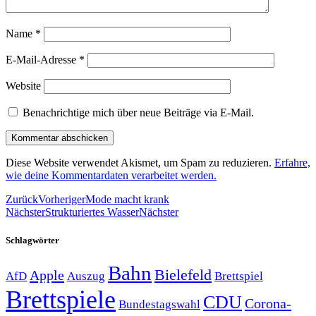
Name
*
E-Mail-Adresse
*
Website
Benachrichtige mich über neue Beiträge via E-Mail.
Diese Website verwendet Akismet, um Spam zu reduzieren.
Erfahre,
wie deine Kommentardaten verarbeitet werden.
Zurück
Vorheriger
Mode macht krank
Nächster
Strukturiertes Wasser
Nächster
Schlagwörter
Bahn
Bielefeld
Apple
Auszug
AfD
Brettspiel
Brettspiele
CDU
Corona-
Bundestagswahl