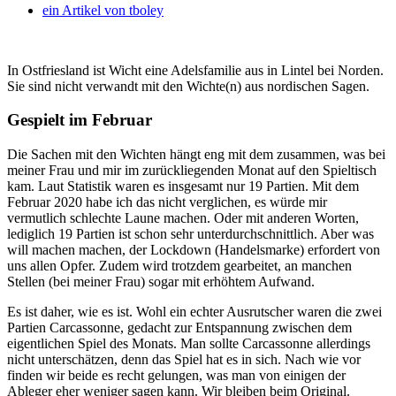
ein Artikel von
tboley
In Ostfriesland ist Wicht eine Adelsfamilie aus in Lintel bei Norden.
Sie sind nicht verwandt mit den Wichte(n) aus nordischen Sagen.
Gespielt im Februar
Die Sachen mit den Wichten hängt eng mit dem zusammen, was bei
meiner Frau und mir im zurückliegenden Monat auf den Spieltisch
kam. Laut Statistik waren es insgesamt nur 19 Partien. Mit dem
Februar 2020 habe ich das nicht verglichen, es würde mir
vermutlich schlechte Laune machen. Oder mit anderen Worten,
lediglich 19 Partien ist schon sehr unterdurchschnittlich. Aber was
will machen machen, der Lockdown (Handelsmarke) erfordert von
uns allen Opfer. Zudem wird trotzdem gearbeitet, an manchen
Stellen (bei meiner Frau) sogar mit erhöhtem Aufwand.
Es ist daher, wie es ist. Wohl ein echter Ausrutscher waren die zwei
Partien Carcassonne, gedacht zur Entspannung zwischen dem
eigentlichen Spiel des Monats. Man sollte Carcassonne allerdings
nicht unterschätzen, denn das Spiel hat es in sich. Nach wie vor
finden wir beide es recht gelungen, was man von einigen der
Ableger eher weniger sagen kann. Wir bleiben beim Original.