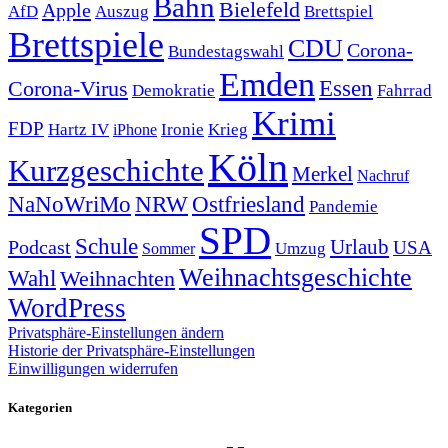
Bahn
Bielefeld
Apple
Auszug
AfD
Brettspiel
Brettspiele
CDU
Corona-
Bundestagswahl
Emden
Corona-Virus
Essen
Demokratie
Fahrrad
Krimi
FDP
Hartz IV
Krieg
Ironie
iPhone
Köln
Kurzgeschichte
Merkel
Nachruf
NRW
Ostfriesland
NaNoWriMo
Pandemie
SPD
Schule
Urlaub
Podcast
USA
Sommer
Umzug
Weihnachtsgeschichte
Wahl
Weihnachten
WordPress
Privatsphäre-Einstellungen ändern
Historie der Privatsphäre-Einstellungen
Einwilligungen widerrufen
Kategorien