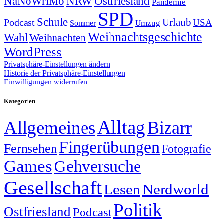
NRW
Ostfriesland
NaNoWriMo
Pandemie
SPD
Schule
Urlaub
Podcast
USA
Sommer
Umzug
Weihnachtsgeschichte
Wahl
Weihnachten
WordPress
Privatsphäre-Einstellungen ändern
Historie der Privatsphäre-Einstellungen
Einwilligungen widerrufen
Kategorien
Alltag
Allgemeines
Bizarr
Fingerübungen
Fernsehen
Fotografie
Games
Gehversuche
Gesellschaft
Lesen
Nerdworld
Politik
Ostfriesland
Podcast