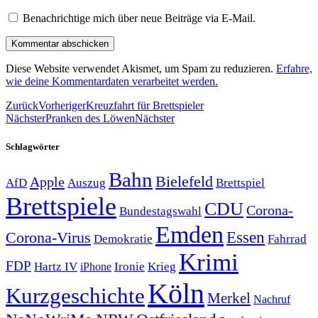
Benachrichtige mich über neue Beiträge via E-Mail.
Diese Website verwendet Akismet, um Spam zu reduzieren.
Erfahre,
wie deine Kommentardaten verarbeitet werden.
Zurück
Vorheriger
Kreuzfahrt für Brettspieler
Nächster
Pranken des Löwen
Nächster
Schlagwörter
Bahn
Bielefeld
Apple
Auszug
AfD
Brettspiel
Brettspiele
CDU
Corona-
Bundestagswahl
Emden
Corona-Virus
Essen
Demokratie
Fahrrad
Krimi
FDP
Hartz IV
Krieg
Ironie
iPhone
Köln
Kurzgeschichte
Merkel
Nachruf