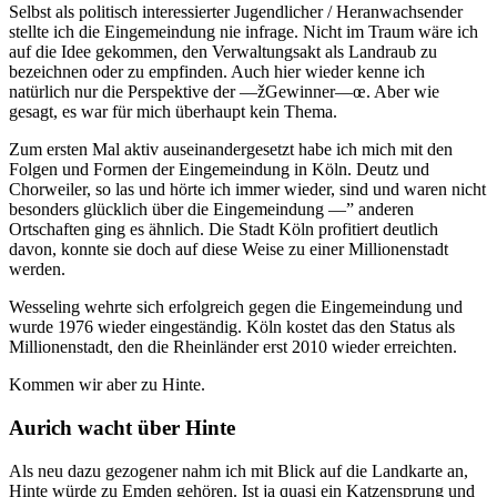
Selbst als politisch interessierter Jugendlicher / Heranwachsender
stellte ich die Eingemeindung nie infrage. Nicht im Traum wäre ich
auf die Idee gekommen, den Verwaltungsakt als Landraub zu
bezeichnen oder zu empfinden. Auch hier wieder kenne ich
natürlich nur die Perspektive der —žGewinner—œ. Aber wie
gesagt, es war für mich überhaupt kein Thema.
Zum ersten Mal aktiv auseinandergesetzt habe ich mich mit den
Folgen und Formen der Eingemeindung in Köln. Deutz und
Chorweiler, so las und hörte ich immer wieder, sind und waren nicht
besonders glücklich über die Eingemeindung —” anderen
Ortschaften ging es ähnlich. Die Stadt Köln profitiert deutlich
davon, konnte sie doch auf diese Weise zu einer Millionenstadt
werden.
Wesseling wehrte sich erfolgreich gegen die Eingemeindung und
wurde 1976 wieder eingeständig. Köln kostet das den Status als
Millionenstadt, den die Rheinländer erst 2010 wieder erreichten.
Kommen wir aber zu Hinte.
Aurich wacht über Hinte
Als neu dazu gezogener nahm ich mit Blick auf die Landkarte an,
Hinte würde zu Emden gehören. Ist ja quasi ein Katzensprung und