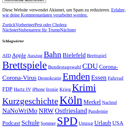
Diese Website verwendet Akismet, um Spam zu reduzieren.
Erfahre,
wie deine Kommentardaten verarbeitet werden.
Zurück
Vorheriger
Pest oder Cholera
Nächster
Stubenarrest für Trump
Nächster
Schlagwörter
Bahn
Bielefeld
Apple
Auszug
AfD
Brettspiel
Brettspiele
CDU
Corona-
Bundestagswahl
Emden
Corona-Virus
Essen
Demokratie
Fahrrad
Krimi
FDP
Hartz IV
Krieg
Ironie
iPhone
Köln
Kurzgeschichte
Merkel
Nachruf
NRW
Ostfriesland
NaNoWriMo
Pandemie
SPD
Schule
Urlaub
Podcast
USA
Sommer
Umzug