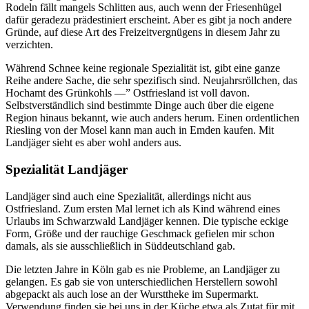
Rodeln fällt mangels Schlitten aus, auch wenn der Friesenhügel
dafür geradezu prädestiniert erscheint. Aber es gibt ja noch andere
Gründe, auf diese Art des Freizeitvergnügens in diesem Jahr zu
verzichten.
Während Schnee keine regionale Spezialität ist, gibt eine ganze
Reihe andere Sache, die sehr spezifisch sind. Neujahrsröllchen, das
Hochamt des Grünkohls —” Ostfriesland ist voll davon.
Selbstverständlich sind bestimmte Dinge auch über die eigene
Region hinaus bekannt, wie auch anders herum. Einen ordentlichen
Riesling von der Mosel kann man auch in Emden kaufen. Mit
Landjäger sieht es aber wohl anders aus.
Spezialität Landjäger
Landjäger sind auch eine Spezialität, allerdings nicht aus
Ostfriesland. Zum ersten Mal lernet ich als Kind während eines
Urlaubs im Schwarzwald Landjäger kennen. Die typische eckige
Form, Größe und der rauchige Geschmack gefielen mir schon
damals, als sie ausschließlich in Süddeutschland gab.
Die letzten Jahre in Köln gab es nie Probleme, an Landjäger zu
gelangen. Es gab sie von unterschiedlichen Herstellern sowohl
abgepackt als auch lose an der Wursttheke im Supermarkt.
Verwendung finden sie bei uns in der Küche etwa als Zutat für mit