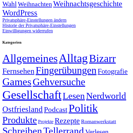
Weihnachtsgeschichte
Wahl
Weihnachten
WordPress
Privatsphäre-Einstellungen ändern
Historie der Privatsphäre-Einstellungen
Einwilligungen widerrufen
Kategorien
Alltag
Allgemeines
Bizarr
Fingerübungen
Fernsehen
Fotografie
Games
Gehversuche
Gesellschaft
Lesen
Nerdworld
Politik
Ostfriesland
Podcast
Produkte
Rezepte
Romanwerkstatt
Projekte
Schreiben
Tellerrand
Verlesen