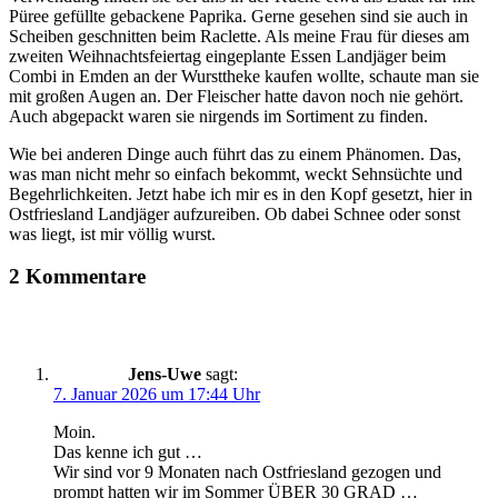
Püree gefüllte gebackene Paprika. Gerne gesehen sind sie auch in
Scheiben geschnitten beim Raclette. Als meine Frau für dieses am
zweiten Weihnachtsfeiertag eingeplante Essen Landjäger beim
Combi in Emden an der Wursttheke kaufen wollte, schaute man sie
mit großen Augen an. Der Fleischer hatte davon noch nie gehört.
Auch abgepackt waren sie nirgends im Sortiment zu finden.
Wie bei anderen Dinge auch führt das zu einem Phänomen. Das,
was man nicht mehr so einfach bekommt, weckt Sehnsüchte und
Begehrlichkeiten. Jetzt habe ich mir es in den Kopf gesetzt, hier in
Ostfriesland Landjäger aufzureiben. Ob dabei Schnee oder sonst
was liegt, ist mir völlig wurst.
2 Kommentare
Jens-Uwe
sagt:
7. Januar 2026 um 17:44 Uhr
Moin.
Das kenne ich gut …
Wir sind vor 9 Monaten nach Ostfriesland gezogen und
prompt hatten wir im Sommer ÜBER 30 GRAD …