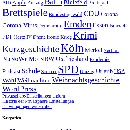
Bahn
Bielefeld
Apple
Auszug
AfD
Brettspiel
Brettspiele
CDU
Corona-
Bundestagswahl
Emden
Corona-Virus
Essen
Demokratie
Fahrrad
Krimi
FDP
Hartz IV
Krieg
Ironie
iPhone
Köln
Kurzgeschichte
Merkel
Nachruf
NRW
Ostfriesland
NaNoWriMo
Pandemie
SPD
Schule
Urlaub
Podcast
USA
Sommer
Umzug
Weihnachtsgeschichte
Wahl
Weihnachten
WordPress
Privatsphäre-Einstellungen ändern
Historie der Privatsphäre-Einstellungen
Einwilligungen widerrufen
Kategorien