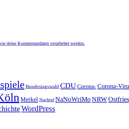
 wie deine Kommentardaten verarbeitet werden.
spiele
CDU
Corona-Viru
Corona-
Bundestagswahl
Köln
NRW
Ostfrie
NaNoWriMo
Merkel
Nachruf
WordPress
chichte