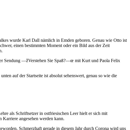
lkes wurde Karl Dall nämlich in Emden geboren. Genau wie Otto ist
 schwer, einen bestimmten Moment oder ein Bild aus der Zeit
n.
e in der Sendung —žVerstehen Sie Spaß?—œ mit Kurt und Paola Felix
nten auf der Startseite ist absolut sehenswert, genau so wie die
als Schriftsetzer in ostfriesischen Leer hielt er sich mit
n Karriere angesehen werden kann.
r geworden. Schmerzhaft gerade in diesem Jahr durch Corona wird uns