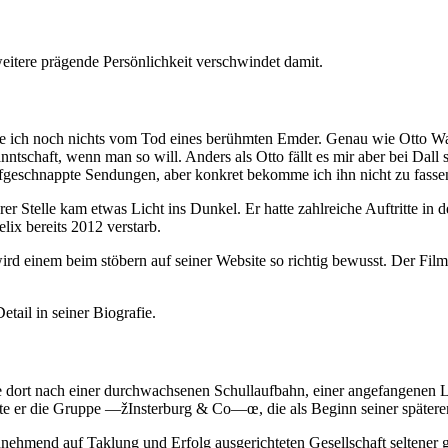
weitere prägende Persönlichkeit verschwindet damit.
e ich noch nichts vom Tod eines berühmten Emder. Genau wie Otto Wa
ntschaft, wenn man so will. Anders als Otto fällt es mir aber bei Dall
ufgeschnappte Sendungen, aber konkret bekomme ich ihn nicht zu fasse
nderer Stelle kam etwas Licht ins Dunkel. Er hatte zahlreiche Auftritt
ix bereits 2012 verstarb.
rd einem beim stöbern auf seiner Website so richtig bewusst. Der Film u
tail in seiner Biografie.
dort nach einer durchwachsenen Schullaufbahn, einer angefangenen Lehre 
te er die Gruppe —žInsterburg & Co—œ, die als Beginn seiner spätere
 zunehmend auf Taklung und Erfolg ausgerichteten Gesellschaft seltene