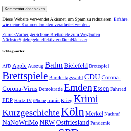
Diese Website verwendet Akismet, um Spam zu reduzieren.
Erfahre,
wie deine Kommentardaten verarbeitet werden.
Zurück
Vorheriger
Schöne Brettspiele zum Weglaufen
Nächster
Spielregeln effektiv erklären
Nächster
Schlagwörter
Bahn
Bielefeld
Apple
Auszug
AfD
Brettspiel
Brettspiele
CDU
Corona-
Bundestagswahl
Emden
Corona-Virus
Essen
Demokratie
Fahrrad
Krimi
FDP
Hartz IV
Krieg
Ironie
iPhone
Köln
Kurzgeschichte
Merkel
Nachruf
NRW
Ostfriesland
NaNoWriMo
Pandemie