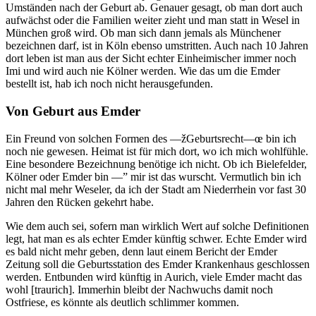
Umständen nach der Geburt ab. Genauer gesagt, ob man dort auch
aufwächst oder die Familien weiter zieht und man statt in Wesel in
München groß wird. Ob man sich dann jemals als Münchener
bezeichnen darf, ist in Köln ebenso umstritten. Auch nach 10 Jahren
dort leben ist man aus der Sicht echter Einheimischer immer noch
Imi und wird auch nie Kölner werden. Wie das um die Emder
bestellt ist, hab ich noch nicht herausgefunden.
Von Geburt aus Emder
Ein Freund von solchen Formen des —žGeburtsrecht—œ bin ich
noch nie gewesen. Heimat ist für mich dort, wo ich mich wohlfühle.
Eine besondere Bezeichnung benötige ich nicht. Ob ich Bielefelder,
Kölner oder Emder bin —” mir ist das wurscht. Vermutlich bin ich
nicht mal mehr Weseler, da ich der Stadt am Niederrhein vor fast 30
Jahren den Rücken gekehrt habe.
Wie dem auch sei, sofern man wirklich Wert auf solche Definitionen
legt, hat man es als echter Emder künftig schwer. Echte Emder wird
es bald nicht mehr geben, denn laut einem Bericht der Emder
Zeitung soll die Geburtsstation des Emder Krankenhaus geschlossen
werden. Entbunden wird künftig in Aurich, viele Emder macht das
wohl [traurich]. Immerhin bleibt der Nachwuchs damit noch
Ostfriese, es könnte als deutlich schlimmer kommen.