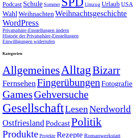
SPD
Schule
Urlaub
Podcast
USA
Sommer
Umzug
Weihnachtsgeschichte
Wahl
Weihnachten
WordPress
Privatsphäre-Einstellungen ändern
Historie der Privatsphäre-Einstellungen
Einwilligungen widerrufen
Kategorien
Alltag
Allgemeines
Bizarr
Fingerübungen
Fernsehen
Fotografie
Games
Gehversuche
Gesellschaft
Lesen
Nerdworld
Politik
Ostfriesland
Podcast
Produkte
Rezepte
Romanwerkstatt
Projekte