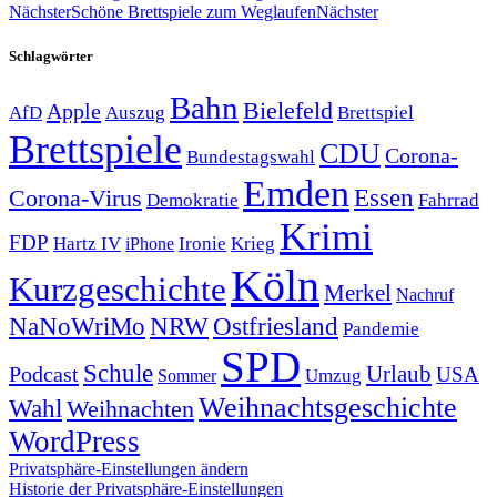
Nächster
Schöne Brettspiele zum Weglaufen
Nächster
Schlagwörter
Bahn
Bielefeld
Apple
Auszug
AfD
Brettspiel
Brettspiele
CDU
Corona-
Bundestagswahl
Emden
Corona-Virus
Essen
Demokratie
Fahrrad
Krimi
FDP
Hartz IV
Krieg
Ironie
iPhone
Köln
Kurzgeschichte
Merkel
Nachruf
NRW
Ostfriesland
NaNoWriMo
Pandemie
SPD
Schule
Urlaub
Podcast
USA
Sommer
Umzug
Weihnachtsgeschichte
Wahl
Weihnachten
WordPress
Privatsphäre-Einstellungen ändern
Historie der Privatsphäre-Einstellungen