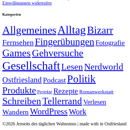
Einwilligungen widerrufen
Kategorien
Alltag
Allgemeines
Bizarr
Fingerübungen
Fernsehen
Fotografie
Games
Gehversuche
Gesellschaft
Lesen
Nerdworld
Politik
Ostfriesland
Podcast
Produkte
Rezepte
Romanwerkstatt
Projekte
Schreiben
Tellerrand
Verlesen
WordPress
Work
Wandern
©2026 Jenseits des täglichen Wahnsinns | made with
in Ostfriesland