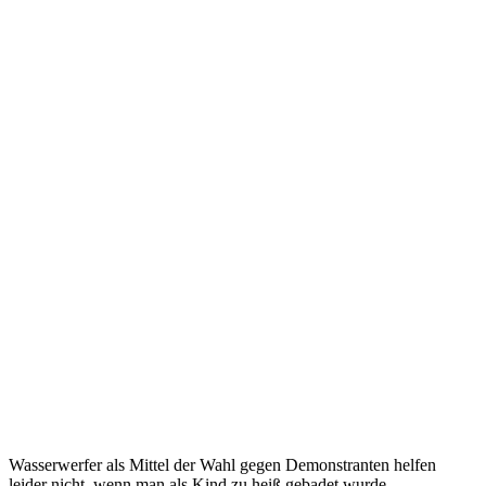
Wasserwerfer als Mittel der Wahl gegen Demonstranten helfen
leider nicht, wenn man als Kind zu heiß gebadet wurde.