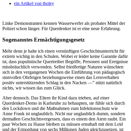
ein Artikel von
tboley
Linke Demonstranten kennen Wasserwerfer als probates Mittel der
Polizei schon länger. Für Querdenker ist er eine neue Erfahrung.
Sogenanntes Ermächtigungsgesetz
Mehr denn je halte ich einen vernünftigen Geschichtsunterricht für
extrem wichtig in den Schulen. Wobei er leider keine Garantie dafür
ist, dass populistische Quertreiber Begriffe, Personen und Ereignisse
missbräuchlich verwenden. Selbst friedfertige Naturen wünschten
sich in den vergangenen Wochen die Einführung von pädagogisch
sinnvollen Ohrfeigen beziehungsweise einen das Lernverhalten
positiv unterstützenden Schlag in den Nacken —” nützt natürlich
nichts, wir wissen das zum Glück.
Aber dennoch. Das Eltern ihr Kind dazu trieben, auf einer
Querdenker-Demo in Karlsruhe zu behaupten, sie fühle sich durch
den Lockdown und die Maßnahmen zum Infektionsschutz wie
Anne Frank ist unglaublich. Nicht nur unglaublich dumm, sondern
dermaßen Geschichtsvergessen, dass es einem den Atem raubt. Ein
paar Wochen zu Hause bleiben zu müssen ernsthaft mit dem Leid
und der Ermordung von sechs Millionen Juden gleichzusetzen, ist