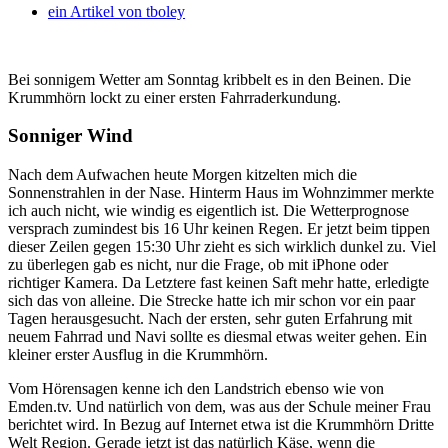
ein Artikel von
tboley
Bei sonnigem Wetter am Sonntag kribbelt es in den Beinen. Die
Krummhörn lockt zu einer ersten Fahrraderkundung.
Sonniger Wind
Nach dem Aufwachen heute Morgen kitzelten mich die
Sonnenstrahlen in der Nase. Hinterm Haus im Wohnzimmer merkte
ich auch nicht, wie windig es eigentlich ist. Die Wetterprognose
versprach zumindest bis 16 Uhr keinen Regen. Er jetzt beim tippen
dieser Zeilen gegen 15:30 Uhr zieht es sich wirklich dunkel zu. Viel
zu überlegen gab es nicht, nur die Frage, ob mit iPhone oder
richtiger Kamera. Da Letztere fast keinen Saft mehr hatte, erledigte
sich das von alleine. Die Strecke hatte ich mir schon vor ein paar
Tagen herausgesucht. Nach der ersten, sehr guten Erfahrung mit
neuem Fahrrad und Navi sollte es diesmal etwas weiter gehen. Ein
kleiner erster Ausflug in die Krummhörn.
Vom Hörensagen kenne ich den Landstrich ebenso wie von
Emden.tv. Und natürlich von dem, was aus der Schule meiner Frau
berichtet wird. In Bezug auf Internet etwa ist die Krummhörn Dritte
Welt Region. Gerade jetzt ist das natürlich Käse, wenn die