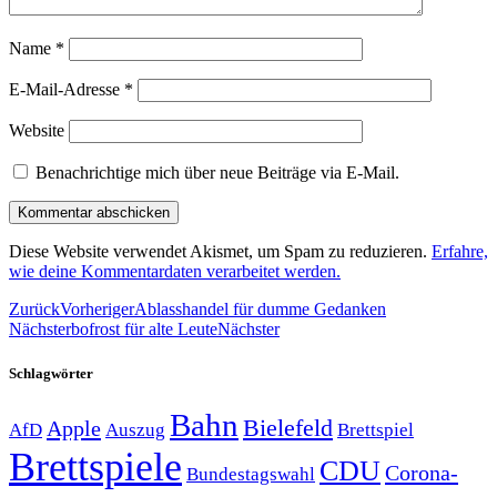
Name
*
E-Mail-Adresse
*
Website
Benachrichtige mich über neue Beiträge via E-Mail.
Diese Website verwendet Akismet, um Spam zu reduzieren.
Erfahre,
wie deine Kommentardaten verarbeitet werden.
Zurück
Vorheriger
Ablasshandel für dumme Gedanken
Nächster
bofrost für alte Leute
Nächster
Schlagwörter
Bahn
Bielefeld
Apple
Auszug
AfD
Brettspiel
Brettspiele
CDU
Corona-
Bundestagswahl