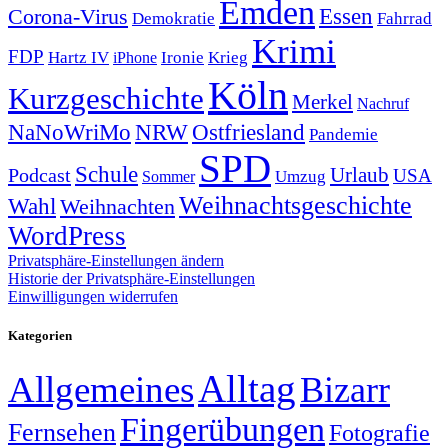
Emden
Corona-Virus
Essen
Demokratie
Fahrrad
Krimi
FDP
Hartz IV
Krieg
Ironie
iPhone
Köln
Kurzgeschichte
Merkel
Nachruf
NRW
Ostfriesland
NaNoWriMo
Pandemie
SPD
Schule
Urlaub
Podcast
USA
Sommer
Umzug
Weihnachtsgeschichte
Wahl
Weihnachten
WordPress
Privatsphäre-Einstellungen ändern
Historie der Privatsphäre-Einstellungen
Einwilligungen widerrufen
Kategorien
Alltag
Allgemeines
Bizarr
Fingerübungen
Fernsehen
Fotografie