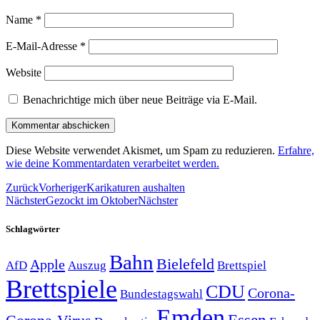
Name
*
E-Mail-Adresse
*
Website
Benachrichtige mich über neue Beiträge via E-Mail.
Diese Website verwendet Akismet, um Spam zu reduzieren.
Erfahre,
wie deine Kommentardaten verarbeitet werden.
Zurück
Vorheriger
Karikaturen aushalten
Nächster
Gezockt im Oktober
Nächster
Schlagwörter
Bahn
Bielefeld
Apple
Auszug
AfD
Brettspiel
Brettspiele
CDU
Corona-
Bundestagswahl
Emden