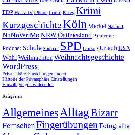
Corona-Virus
Essen
Demokratie
Fahrrad
Krimi
FDP
Hartz IV
Krieg
Ironie
iPhone
Köln
Kurzgeschichte
Merkel
Nachruf
NRW
Ostfriesland
NaNoWriMo
Pandemie
SPD
Schule
Urlaub
Podcast
USA
Sommer
Umzug
Weihnachtsgeschichte
Wahl
Weihnachten
WordPress
Privatsphäre-Einstellungen ändern
Historie der Privatsphäre-Einstellungen
Einwilligungen widerrufen
Kategorien
Alltag
Allgemeines
Bizarr
Fingerübungen
Fernsehen
Fotografie