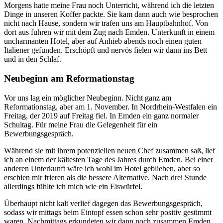
Morgens hatte meine Frau noch Unterricht, während ich die letzten
Dinge in unseren Koffer packte. Sie kam dann auch wie besprochen
nicht nach Hause, sondern wir trafen uns am Hauptbahnhof. Von
dort aus fuhren wir mit dem Zug nach Emden. Unterkunft in einem
uncharmanten Hotel, aber auf Anhieb abends noch einen guten
Italiener gefunden. Erschöpft und nervös fielen wir dann ins Bett
und in den Schlaf.
Neubeginn am Reformationstag
Vor uns lag ein möglicher Neubeginn. Nicht ganz am
Reformationstag, aber am 1. November. In Nordrhein-Westfalen ein
Freitag, der 2019 auf Freitag fiel. In Emden ein ganz normaler
Schultag. Für meine Frau die Gelegenheit für ein
Bewerbungsgespräch.
Während sie mit ihrem potenziellen neuen Chef zusammen saß, lief
ich an einem der kältesten Tage des Jahres durch Emden. Bei einer
anderen Unterkunft wäre ich wohl im Hotel geblieben, aber so
erschien mir frieren als die bessere Alternative. Nach drei Stunde
allerdings fühlte ich mich wie ein Eiswürfel.
Überhaupt nicht kalt verlief dagegen das Bewerbungsgespräch,
sodass wir mittags beim Eintopf essen schon sehr positiv gestimmt
waren. Nachmittags erkundeten wir dann noch zusammen Emden,