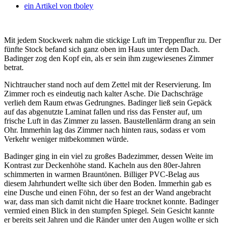
ein Artikel von
tboley
Mit jedem Stockwerk nahm die stickige Luft im Treppenflur zu. Der
fünfte Stock befand sich ganz oben im Haus unter dem Dach.
Badinger zog den Kopf ein, als er sein ihm zugewiesenes Zimmer
betrat.
Nichtraucher stand noch auf dem Zettel mit der Reservierung. Im
Zimmer roch es eindeutig nach kalter Asche. Die Dachschräge
verlieh dem Raum etwas Gedrungnes. Badinger ließ sein Gepäck
auf das abgenutzte Laminat fallen und riss das Fenster auf, um
frische Luft in das Zimmer zu lassen. Baustellenlärm drang an sein
Ohr. Immerhin lag das Zimmer nach hinten raus, sodass er vom
Verkehr weniger mitbekommen würde.
Badinger ging in ein viel zu großes Badezimmer, dessen Weite im
Kontrast zur Deckenhöhe stand. Kacheln aus den 80er-Jahren
schimmerten in warmen Brauntönen. Billiger PVC-Belag aus
diesem Jahrhundert wellte sich über den Boden. Immerhin gab es
eine Dusche und einen Föhn, der so fest an der Wand angebracht
war, dass man sich damit nicht die Haare trocknet konnte. Badinger
vermied einen Blick in den stumpfen Spiegel. Sein Gesicht kannte
er bereits seit Jahren und die Ränder unter den Augen wollte er sich