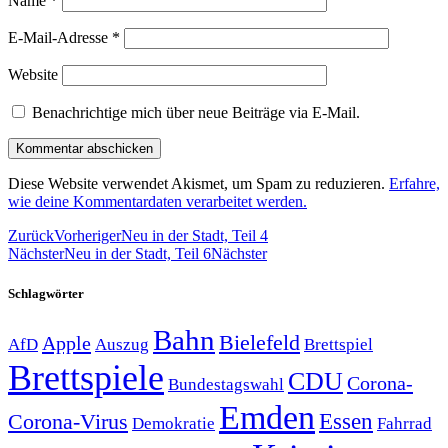
Name
*
E-Mail-Adresse
*
Website
Benachrichtige mich über neue Beiträge via E-Mail.
Diese Website verwendet Akismet, um Spam zu reduzieren.
Erfahre,
wie deine Kommentardaten verarbeitet werden.
Zurück
Vorheriger
Neu in der Stadt, Teil 4
Nächster
Neu in der Stadt, Teil 6
Nächster
Schlagwörter
Bahn
Bielefeld
Apple
Auszug
AfD
Brettspiel
Brettspiele
CDU
Corona-
Bundestagswahl
Emden
Corona-Virus
Essen
Demokratie
Fahrrad