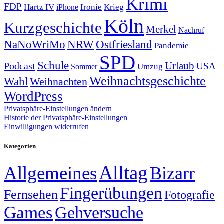
Krimi
FDP
Hartz IV
Krieg
Ironie
iPhone
Köln
Kurzgeschichte
Merkel
Nachruf
NRW
Ostfriesland
NaNoWriMo
Pandemie
SPD
Schule
Urlaub
Podcast
USA
Sommer
Umzug
Weihnachtsgeschichte
Wahl
Weihnachten
WordPress
Privatsphäre-Einstellungen ändern
Historie der Privatsphäre-Einstellungen
Einwilligungen widerrufen
Kategorien
Alltag
Allgemeines
Bizarr
Fingerübungen
Fernsehen
Fotografie
Games
Gehversuche