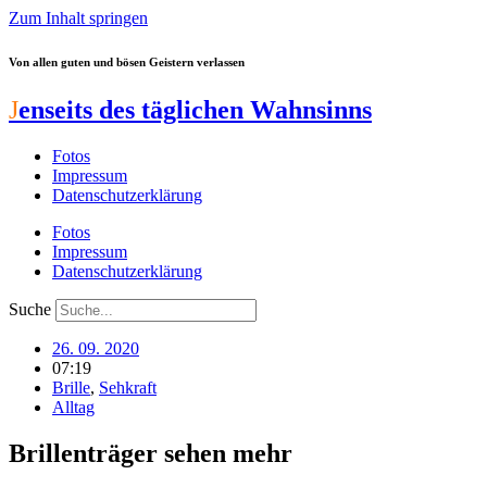
Zum Inhalt springen
Von allen guten und bösen Geistern verlassen
J
enseits des täglichen Wahnsinns
Fotos
Impressum
Datenschutzerklärung
Fotos
Impressum
Datenschutzerklärung
Suche
26. 09. 2020
07:19
Brille
,
Sehkraft
Alltag
Brillenträger sehen mehr