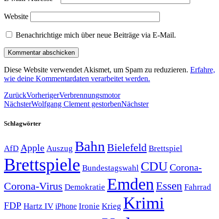
Website
Benachrichtige mich über neue Beiträge via E-Mail.
Diese Website verwendet Akismet, um Spam zu reduzieren.
Erfahre,
wie deine Kommentardaten verarbeitet werden.
Zurück
Vorheriger
Verbrennungsmotor
Nächster
Wolfgang Clement gestorben
Nächster
Schlagwörter
Bahn
Bielefeld
Apple
Auszug
AfD
Brettspiel
Brettspiele
CDU
Corona-
Bundestagswahl
Emden
Corona-Virus
Essen
Demokratie
Fahrrad
Krimi
FDP
Hartz IV
Krieg
Ironie
iPhone