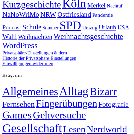
Köln
Kurzgeschichte
Merkel
Nachruf
NRW
Ostfriesland
NaNoWriMo
Pandemie
SPD
Schule
Urlaub
Podcast
USA
Sommer
Umzug
Weihnachtsgeschichte
Wahl
Weihnachten
WordPress
Privatsphäre-Einstellungen ändern
Historie der Privatsphäre-Einstellungen
Einwilligungen widerrufen
Kategorien
Alltag
Allgemeines
Bizarr
Fingerübungen
Fernsehen
Fotografie
Games
Gehversuche
Gesellschaft
Lesen
Nerdworld