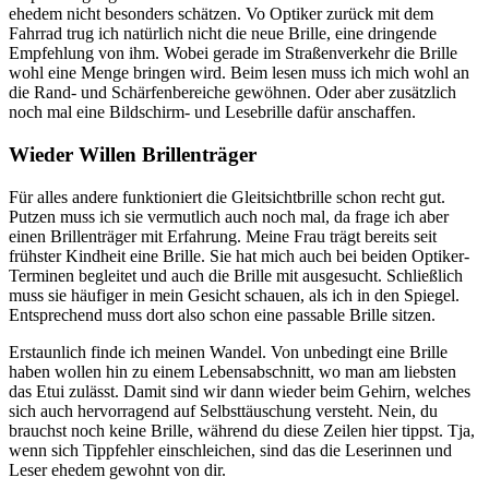
ehedem nicht besonders schätzen. Vo Optiker zurück mit dem
Fahrrad trug ich natürlich nicht die neue Brille, eine dringende
Empfehlung von ihm. Wobei gerade im Straßenverkehr die Brille
wohl eine Menge bringen wird. Beim lesen muss ich mich wohl an
die Rand- und Schärfenbereiche gewöhnen. Oder aber zusätzlich
noch mal eine Bildschirm- und Lesebrille dafür anschaffen.
Wieder Willen Brillenträger
Für alles andere funktioniert die Gleitsichtbrille schon recht gut.
Putzen muss ich sie vermutlich auch noch mal, da frage ich aber
einen Brillenträger mit Erfahrung. Meine Frau trägt bereits seit
frühster Kindheit eine Brille. Sie hat mich auch bei beiden Optiker-
Terminen begleitet und auch die Brille mit ausgesucht. Schließlich
muss sie häufiger in mein Gesicht schauen, als ich in den Spiegel.
Entsprechend muss dort also schon eine passable Brille sitzen.
Erstaunlich finde ich meinen Wandel. Von unbedingt eine Brille
haben wollen hin zu einem Lebensabschnitt, wo man am liebsten
das Etui zulässt. Damit sind wir dann wieder beim Gehirn, welches
sich auch hervorragend auf Selbsttäuschung versteht. Nein, du
brauchst noch keine Brille, während du diese Zeilen hier tippst. Tja,
wenn sich Tippfehler einschleichen, sind das die Leserinnen und
Leser ehedem gewohnt von dir.