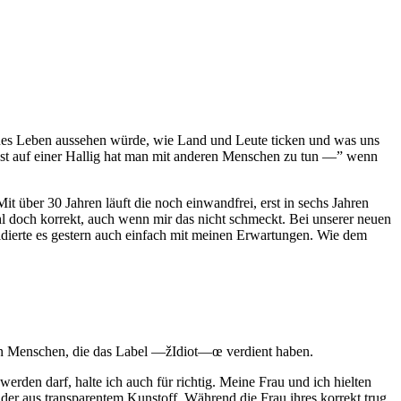
eues Leben aussehen würde, wie Land und Leute ticken und was uns
selbst auf einer Hallig hat man mit anderen Menschen zu tun —” wenn
 über 30 Jahren läuft die noch einwandfrei, erst in sechs Jahren
hl doch korrekt, auch wenn mir das nicht schmeckt. Bei unserer neuen
idierte es gestern auch einfach mit meinen Erwartungen. Wie dem
rden Menschen, die das Label —žIdiot—œ verdient haben.
rden darf, halte ich auch für richtig. Meine Frau und ich hielten
er aus transparentem Kunstoff. Während die Frau ihres korrekt trug,