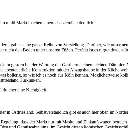
r im multi Markt machen einem das ziemlich deutlich.
ndern, gab es eine ganze Reihe von Vorstellung. Darüber, wie unser n
n aber nicht den Boden unter unseren Füßen. Perfekt ist es nirgendwo, 
am gestern bei der Wartung der Gastherme einen leichten Dämpfer. Mit
t die abenteuerliche Konstruktion mit der Abzugshaube in der Küche wo
as bollerig, so wie ich es noch aus Köln kennen. Möglicherweise koll
stfriesland Türklinken.
rkt eher eine Nichtigkeit.
 hier in Ostfriesland. Selbstverständlich gibt es auch hier oben im No
 Regelung, dass der Markt nur mit Maske und Einkaufswagen betreten we
 Obst und Gemüseabteilung, im Gesicht diesen komischen Gesichtsschild