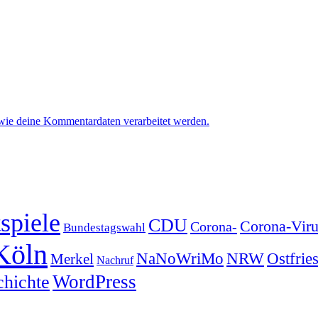
 wie deine Kommentardaten verarbeitet werden.
spiele
CDU
Corona-Viru
Corona-
Bundestagswahl
Köln
NRW
Ostfrie
NaNoWriMo
Merkel
Nachruf
WordPress
chichte