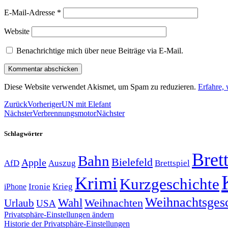
E-Mail-Adresse
*
Website
Benachrichtige mich über neue Beiträge via E-Mail.
Diese Website verwendet Akismet, um Spam zu reduzieren.
Erfahre,
Zurück
Vorheriger
UN mit Elefant
Nächster
Verbrennungsmotor
Nächster
Schlagwörter
Brett
Bahn
Bielefeld
Apple
Auszug
AfD
Brettspiel
Krimi
Kurzgeschichte
Krieg
Ironie
iPhone
Weihnachtsges
Wahl
Weihnachten
Urlaub
USA
Privatsphäre-Einstellungen ändern
Historie der Privatsphäre-Einstellungen