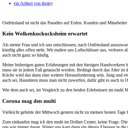
ein Artikel von
tboley
Ostfriesland ist nicht das Paradies auf Erden. Kunden und Mitarbeite
Kein Wolkenkuckucksheim erwartet
Als meine Frau und ich uns entschlossen, nach Ostfriesland auszuwa
künftig alles offen steht. Wir malten uns Luftschlösser aus, verlore
auch nicht ganz so häufig.
Meine bisherigen guten Erfahrungen mit den hiesigen Handwerkern bek
muss sie in jedem Fall getauscht werden. Bedingt durch das Alter is
Küche wird das dann eine weitere Herausforderung sein. Jung und etw
auch sei, Haustüren muss man nicht zuwerfen, dafür gibt es auch in O
Wie dem auch sei, im Vergleich zu den beiden Erlebnissen im multi Ma
Corona mag den multi
Vielleicht gehörte der Mittwoch gestern nicht zu meinen besten Tage
Zum einkaufen mag ich den multi im Dollart Center, keine Frage. Die
uns wie immer daran. Hinter uns kam dann ein älteres Ehepaar in die