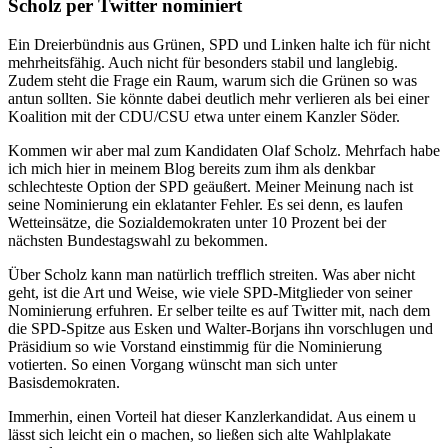
Scholz per Twitter nominiert
Ein Dreierbündnis aus Grünen, SPD und Linken halte ich für nicht
mehrheitsfähig. Auch nicht für besonders stabil und langlebig.
Zudem steht die Frage ein Raum, warum sich die Grünen so was
antun sollten. Sie könnte dabei deutlich mehr verlieren als bei einer
Koalition mit der CDU/CSU etwa unter einem Kanzler Söder.
Kommen wir aber mal zum Kandidaten Olaf Scholz. Mehrfach habe
ich mich hier in meinem Blog bereits zum ihm als denkbar
schlechteste Option der SPD geäußert. Meiner Meinung nach ist
seine Nominierung ein eklatanter Fehler. Es sei denn, es laufen
Wetteinsätze, die Sozialdemokraten unter 10 Prozent bei der
nächsten Bundestagswahl zu bekommen.
Über Scholz kann man natürlich trefflich streiten. Was aber nicht
geht, ist die Art und Weise, wie viele SPD-Mitglieder von seiner
Nominierung erfuhren. Er selber teilte es auf Twitter mit, nach dem
die SPD-Spitze aus Esken und Walter-Borjans ihn vorschlugen und
Präsidium so wie Vorstand einstimmig für die Nominierung
votierten. So einen Vorgang wünscht man sich unter
Basisdemokraten.
Immerhin, einen Vorteil hat dieser Kanzlerkandidat. Aus einem u
lässt sich leicht ein o machen, so ließen sich alte Wahlplakate