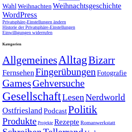
Weihnachtsgeschichte
Wahl
Weihnachten
WordPress
Privatsphäre-Einstellungen ändern
Historie der Privatsphäre-Einstellungen
Einwilligungen widerrufen
Kategorien
Alltag
Allgemeines
Bizarr
Fingerübungen
Fernsehen
Fotografie
Games
Gehversuche
Gesellschaft
Lesen
Nerdworld
Politik
Ostfriesland
Podcast
Produkte
Rezepte
Romanwerkstatt
Projekte