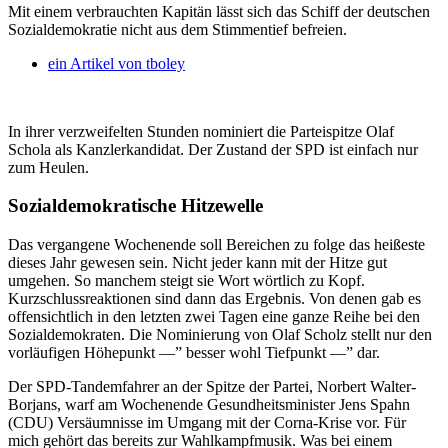
Mit einem verbrauchten Kapitän lässt sich das Schiff der deutschen
Sozialdemokratie nicht aus dem Stimmentief befreien.
ein Artikel von
tboley
In ihrer verzweifelten Stunden nominiert die Parteispitze Olaf
Schola als Kanzlerkandidat. Der Zustand der SPD ist einfach nur
zum Heulen.
Sozialdemokratische Hitzewelle
Das vergangene Wochenende soll Bereichen zu folge das heißeste
dieses Jahr gewesen sein. Nicht jeder kann mit der Hitze gut
umgehen. So manchem steigt sie Wort wörtlich zu Kopf.
Kurzschlussreaktionen sind dann das Ergebnis. Von denen gab es
offensichtlich in den letzten zwei Tagen eine ganze Reihe bei den
Sozialdemokraten. Die Nominierung von Olaf Scholz stellt nur den
vorläufigen Höhepunkt —” besser wohl Tiefpunkt —” dar.
Der SPD-Tandemfahrer an der Spitze der Partei, Norbert Walter-
Borjans, warf am Wochenende Gesundheitsminister Jens Spahn
(CDU) Versäumnisse im Umgang mit der Corna-Krise vor. Für
mich gehört das bereits zur Wahlkampfmusik. Was bei einem