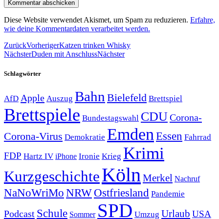
Diese Website verwendet Akismet, um Spam zu reduzieren.
Erfahre,
wie deine Kommentardaten verarbeitet werden.
Zurück
Vorheriger
Katzen trinken Whisky
Nächster
Duden mit Anschluss
Nächster
Schlagwörter
Bahn
Bielefeld
Apple
Auszug
AfD
Brettspiel
Brettspiele
CDU
Corona-
Bundestagswahl
Emden
Corona-Virus
Essen
Demokratie
Fahrrad
Krimi
FDP
Hartz IV
Krieg
Ironie
iPhone
Köln
Kurzgeschichte
Merkel
Nachruf
NRW
Ostfriesland
NaNoWriMo
Pandemie
SPD
Schule
Urlaub
Podcast
USA
Sommer
Umzug