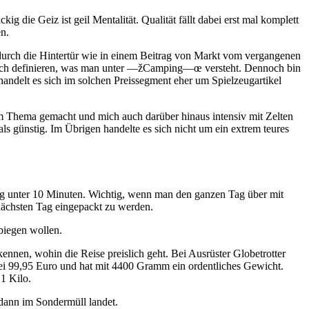
g die Geiz ist geil Mentalität. Qualität fällt dabei erst mal komplett
n.
r durch die Hintertür wie in einem Beitrag von Markt vom vergangenen
dlich definieren, was man unter —žCamping—œ versteht. Dennoch bin
handelt es sich im solchen Preissegment eher um Spielzeugartikel
em Thema gemacht und mich auch darüber hinaus intensiv mit Zelten
s günstig. Im Übrigen handelte es sich nicht um ein extrem teures
rug unter 10 Minuten. Wichtig, wenn man den ganzen Tag über mit
nächsten Tag eingepackt zu werden.
biegen wollen.
nnen, wohin die Reise preislich geht. Bei Ausrüster Globetrotter
 bei 99,95 Euro und hat mit 4400 Gramm ein ordentliches Gewicht.
1 Kilo.
 dann im Sondermüll landet.