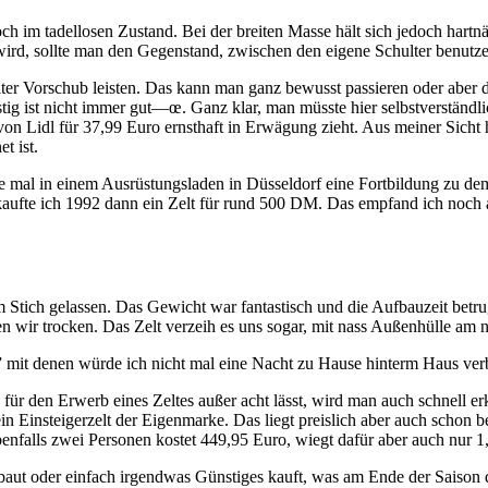
im tadellosen Zustand. Bei der breiten Masse hält sich jedoch hartnäcki
wird, sollte man den Gegenstand, zwischen den eigene Schulter benutze
weiter Vorschub leisten. Das kann man ganz bewusst passieren oder abe
ig ist nicht immer gut—œ. Ganz klar, man müsste hier selbstverstän
on Lidl für 37,99 Euro ernsthaft in Erwägung zieht. Aus meiner Sicht 
t ist.
be mal in einem Ausrüstungsladen in Düsseldorf eine Fortbildung zu d
aufte ich 1992 dann ein Zelt für rund 500 DM. Das empfand ich noch al
m Stich gelassen. Das Gewicht war fantastisch und die Aufbauzeit bet
n wir trocken. Das Zelt verzeih es uns sogar, mit nass Außenhülle am 
it denen würde ich nicht mal eine Nacht zu Hause hinterm Haus ver
r den Erwerb eines Zeltes außer acht lässt, wird man auch schnell erke
in Einsteigerzelt der Eigenmarke. Das liegt preislich aber auch schon
s zwei Personen kostet 449,95 Euro, wiegt dafür aber auch nur 1,
tät baut oder einfach irgendwas Günstiges kauft, was am Ende der Saison