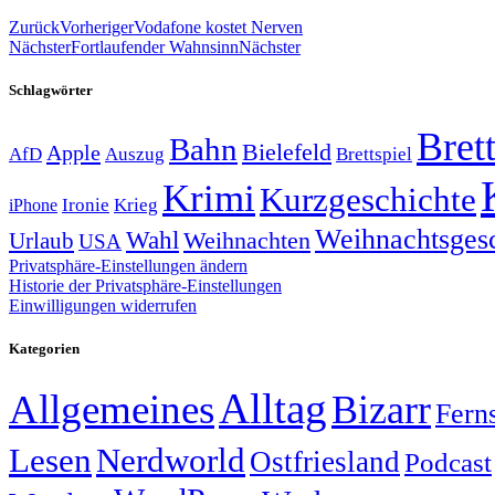
Zurück
Vorheriger
Vodafone kostet Nerven
Nächster
Fortlaufender Wahnsinn
Nächster
Schlagwörter
Brett
Bahn
Bielefeld
Apple
Auszug
AfD
Brettspiel
Krimi
Kurzgeschichte
Krieg
Ironie
iPhone
Weihnachtsges
Wahl
Weihnachten
Urlaub
USA
Privatsphäre-Einstellungen ändern
Historie der Privatsphäre-Einstellungen
Einwilligungen widerrufen
Kategorien
Alltag
Allgemeines
Bizarr
Fern
Lesen
Nerdworld
Ostfriesland
Podcast