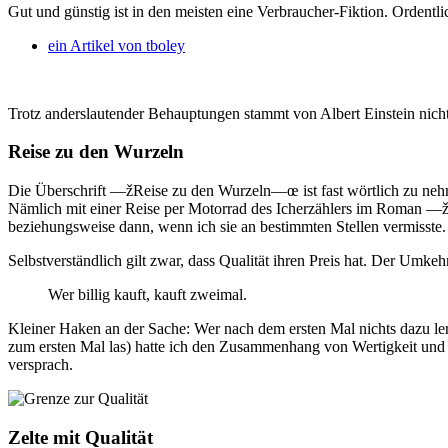
Gut und günstig ist in den meisten eine Verbraucher-Fiktion. Ordentli
ein Artikel von
tboley
Trotz anderslautender Behauptungen stammt von Albert Einstein nicht de
Reise zu den Wurzeln
Die Überschrift —žReise zu den Wurzeln—œ ist fast wörtlich zu nehme
Nämlich mit einer Reise per Motorrad des Icherzählers im Roman —
beziehungsweise dann, wenn ich sie an bestimmten Stellen vermisste. 
Selbstverständlich gilt zwar, dass Qualität ihren Preis hat. Der Umkeh
Wer billig kauft, kauft zweimal.
Kleiner Haken an der Sache: Wer nach dem ersten Mal nichts dazu lern
zum ersten Mal las) hatte ich den Zusammenhang von Wertigkeit und Pr
versprach.
Zelte mit Qualität