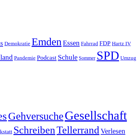
Emden
s
Essen
FDP
Demokratie
Hartz IV
Fahrrad
SPD
sland
Schule
Podcast
Pandemie
Sommer
Umzug
Gesellschaft
es
Gehversuche
Schreiben
Tellerrand
Verlesen
statt