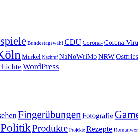
spiele
CDU
Corona-Viru
Corona-
Bundestagswahl
Köln
NRW
Ostfrie
NaNoWriMo
Merkel
Nachruf
WordPress
chichte
Gam
Fingerübungen
sehen
Fotografie
Politik
Produkte
Rezepte
Romanwerk
Projekte