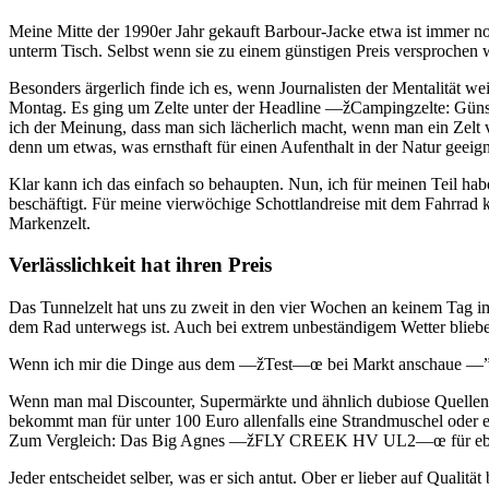
Meine Mitte der 1990er Jahr gekauft Barbour-Jacke etwa ist immer noch 
unterm Tisch. Selbst wenn sie zu einem günstigen Preis versprochen 
Besonders ärgerlich finde ich es, wenn Journalisten der Mentalität 
Montag. Es ging um Zelte unter der Headline —žCampingzelte: Günst
ich der Meinung, dass man sich lächerlich macht, wenn man ein Zelt v
denn um etwas, was ernsthaft für einen Aufenthalt in der Natur geeigne
Klar kann ich das einfach so behaupten. Nun, ich für meinen Teil ha
beschäftigt. Für meine vierwöchige Schottlandreise mit dem Fahrrad k
Markenzelt.
Verlässlichkeit hat ihren Preis
Das Tunnelzelt hat uns zu zweit in den vier Wochen an keinem Tag i
dem Rad unterwegs ist. Auch bei extrem unbeständigem Wetter bliebe
Wenn ich mir die Dinge aus dem —žTest—œ bei Markt anschaue —” m
Wenn man mal Discounter, Supermärkte und ähnlich dubiose Quellen fü
bekommt man für unter 100 Euro allenfalls eine Strandmuschel oder e
Zum Vergleich: Das Big Agnes —žFLY CREEK HV UL2—œ für ebenfall
Jeder entscheidet selber, was er sich antut. Ober er lieber auf Quali