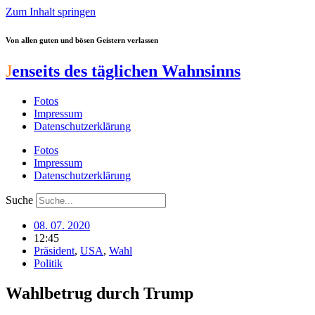
Zum Inhalt springen
Von allen guten und bösen Geistern verlassen
J
enseits des täglichen Wahnsinns
Fotos
Impressum
Datenschutzerklärung
Fotos
Impressum
Datenschutzerklärung
Suche
08. 07. 2020
12:45
Präsident
,
USA
,
Wahl
Politik
Wahlbetrug durch Trump