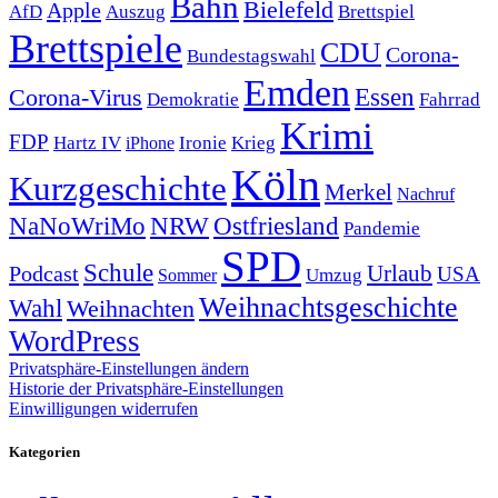
Bahn
Bielefeld
Apple
Auszug
AfD
Brettspiel
Brettspiele
CDU
Corona-
Bundestagswahl
Emden
Corona-Virus
Essen
Demokratie
Fahrrad
Krimi
FDP
Hartz IV
Krieg
Ironie
iPhone
Köln
Kurzgeschichte
Merkel
Nachruf
NRW
Ostfriesland
NaNoWriMo
Pandemie
SPD
Schule
Urlaub
Podcast
USA
Sommer
Umzug
Weihnachtsgeschichte
Wahl
Weihnachten
WordPress
Privatsphäre-Einstellungen ändern
Historie der Privatsphäre-Einstellungen
Einwilligungen widerrufen
Kategorien