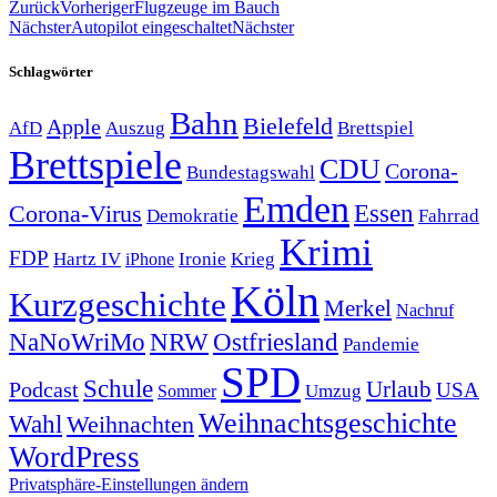
Zurück
Vorheriger
Flugzeuge im Bauch
Nächster
Autopilot eingeschaltet
Nächster
Schlagwörter
Bahn
Bielefeld
Apple
Auszug
AfD
Brettspiel
Brettspiele
CDU
Corona-
Bundestagswahl
Emden
Corona-Virus
Essen
Demokratie
Fahrrad
Krimi
FDP
Hartz IV
Krieg
Ironie
iPhone
Köln
Kurzgeschichte
Merkel
Nachruf
NRW
Ostfriesland
NaNoWriMo
Pandemie
SPD
Schule
Urlaub
Podcast
USA
Sommer
Umzug
Weihnachtsgeschichte
Wahl
Weihnachten
WordPress
Privatsphäre-Einstellungen ändern