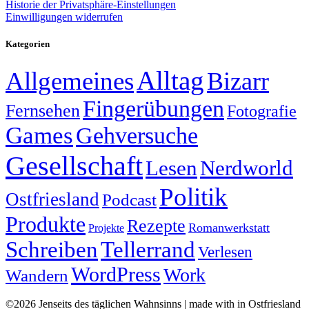
Historie der Privatsphäre-Einstellungen
Einwilligungen widerrufen
Kategorien
Alltag
Allgemeines
Bizarr
Fingerübungen
Fernsehen
Fotografie
Games
Gehversuche
Gesellschaft
Lesen
Nerdworld
Politik
Ostfriesland
Podcast
Produkte
Rezepte
Romanwerkstatt
Projekte
Schreiben
Tellerrand
Verlesen
WordPress
Work
Wandern
©2026 Jenseits des täglichen Wahnsinns | made with
in Ostfriesland