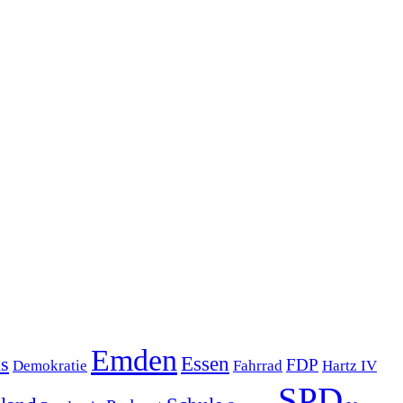
Emden
s
Essen
FDP
Demokratie
Hartz IV
Fahrrad
SPD