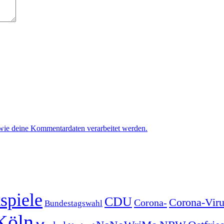
 wie deine Kommentardaten verarbeitet werden.
spiele
CDU
Corona-Viru
Corona-
Bundestagswahl
Köln