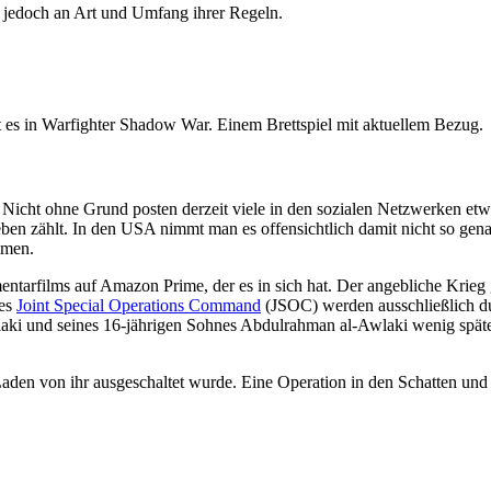
ie jedoch an Art und Umfang ihrer Regeln.
 es in Warfighter Shadow War. Einem Brettspiel mit aktuellem Bezug.
d. Nicht ohne Grund posten derzeit viele in den sozialen Netzwerken e
Leben zählt. In den USA nimmt man es offensichtlich damit nicht so g
mmen.
tarfilms auf Amazon Prime, der es in sich hat. Der angebliche Krieg 
des
Joint Special Operations Command
(JSOC) werden ausschließlich dur
i und seines 16-jährigen Sohnes Abdulrahman al-Awlaki wenig später
Laden von ihr ausgeschaltet wurde. Eine Operation in den Schatten und