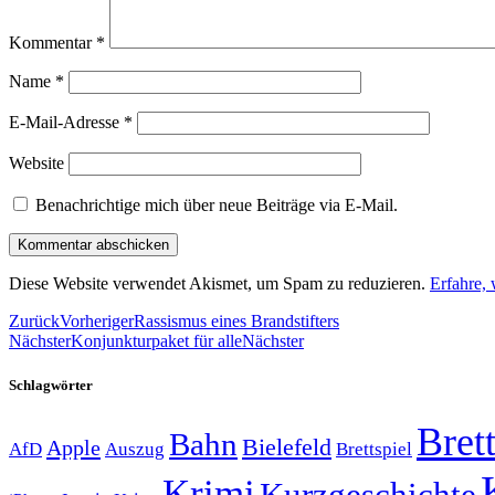
Kommentar
*
Name
*
E-Mail-Adresse
*
Website
Benachrichtige mich über neue Beiträge via E-Mail.
Diese Website verwendet Akismet, um Spam zu reduzieren.
Erfahre,
Zurück
Vorheriger
Rassismus eines Brandstifters
Nächster
Konjunkturpaket für alle
Nächster
Schlagwörter
Brett
Bahn
Bielefeld
Apple
Auszug
AfD
Brettspiel
Krimi
Kurzgeschichte