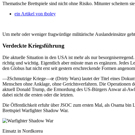
Thematische Brettspiele sind nicht ohne Risiko. Mitunter scheitern s
ein Artikel von
tboley
Um mehr oder weniger fragwürdige militärische Auslandeinsätze geht
Verdeckte Kriegsführung
Die aktuelle Situation in den USA ist mehr als nur besorgniserregen
richtig und wichtig. Eigentlich aber müsste man es ergänzen. Jedes 
den Globus hat nicht erst seit gestern erschreckende Formen angeno
—žSchmutzige Kriege—œ (Drirty Wars) lautet der Titel eines Dokumen
Menschen ohne Anklage, ohne Gerichtsverfahren. Die Operationen 
aktuell Donald Trump, die Ermordung des US-Bürgers Anwar al-Awlak
dabei nicht die ersten oder die letzten.
Die Öffentlichkeit erfuhr über JSOC zum ersten Mal, als Osama bin 
Brettspiel Warfighter Shadow War.
Einsatz in Nordkorea