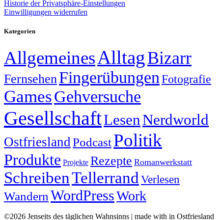
Historie der Privatsphäre-Einstellungen
Einwilligungen widerrufen
Kategorien
Alltag
Allgemeines
Bizarr
Fingerübungen
Fernsehen
Fotografie
Games
Gehversuche
Gesellschaft
Lesen
Nerdworld
Politik
Ostfriesland
Podcast
Produkte
Rezepte
Romanwerkstatt
Projekte
Schreiben
Tellerrand
Verlesen
WordPress
Work
Wandern
©2026 Jenseits des täglichen Wahnsinns | made with
in Ostfriesland