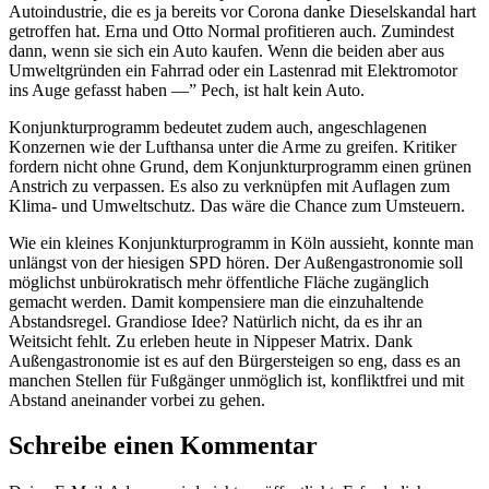
Autoindustrie, die es ja bereits vor Corona danke Dieselskandal hart
getroffen hat. Erna und Otto Normal profitieren auch. Zumindest
dann, wenn sie sich ein Auto kaufen. Wenn die beiden aber aus
Umweltgründen ein Fahrrad oder ein Lastenrad mit Elektromotor
ins Auge gefasst haben —” Pech, ist halt kein Auto.
Konjunkturprogramm bedeutet zudem auch, angeschlagenen
Konzernen wie der Lufthansa unter die Arme zu greifen. Kritiker
fordern nicht ohne Grund, dem Konjunkturprogramm einen grünen
Anstrich zu verpassen. Es also zu verknüpfen mit Auflagen zum
Klima- und Umweltschutz. Das wäre die Chance zum Umsteuern.
Wie ein kleines Konjunkturprogramm in Köln aussieht, konnte man
unlängst von der hiesigen SPD hören. Der Außengastronomie soll
möglichst unbürokratisch mehr öffentliche Fläche zugänglich
gemacht werden. Damit kompensiere man die einzuhaltende
Abstandsregel. Grandiose Idee? Natürlich nicht, da es ihr an
Weitsicht fehlt. Zu erleben heute in Nippeser Matrix. Dank
Außengastronomie ist es auf den Bürgersteigen so eng, dass es an
manchen Stellen für Fußgänger unmöglich ist, konfliktfrei und mit
Abstand aneinander vorbei zu gehen.
Schreibe einen Kommentar