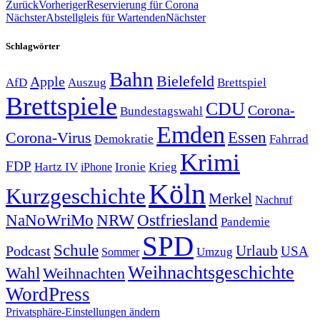
Zurück
Vorheriger
Reservierung für Corona
Nächster
Abstellgleis für Wartenden
Nächster
Schlagwörter
Bahn
Bielefeld
Apple
Auszug
AfD
Brettspiel
Brettspiele
CDU
Corona-
Bundestagswahl
Emden
Corona-Virus
Essen
Demokratie
Fahrrad
Krimi
FDP
Hartz IV
Krieg
Ironie
iPhone
Köln
Kurzgeschichte
Merkel
Nachruf
NRW
Ostfriesland
NaNoWriMo
Pandemie
SPD
Schule
Urlaub
Podcast
USA
Sommer
Umzug
Weihnachtsgeschichte
Wahl
Weihnachten
WordPress
Privatsphäre-Einstellungen ändern