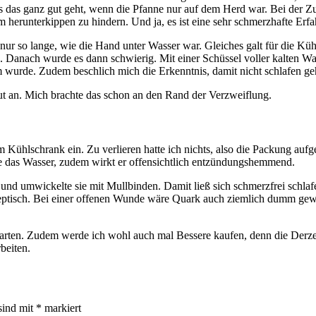
das ganz gut geht, wenn die Pfanne nur auf dem Herd war. Bei der Zube
 herunterkippen zu hindern. Und ja, es ist eine sehr schmerzhafte Erf
ur so lange, wie die Hand unter Wasser war. Gleiches galt für die Kühl
 Danach wurde es dann schwierig. Mit einer Schüssel voller kalten Was
m wurde. Zudem beschlich mich die Erkenntnis, damit nicht schlafen g
t an. Mich brachte das schon an den Rand der Verzweiflung.
Kühlschrank ein. Zu verlieren hatte ich nichts, also die Packung aufge
wie das Wasser, zudem wirkt er offensichtlich entzündungshemmend.
n und umwickelte sie mit Mullbinden. Damit ließ sich schmerzfrei schla
 skeptisch. Bei einer offenen Wunde wäre Quark auch ziemlich dumm gewe
warten. Zudem werde ich wohl auch mal Bessere kaufen, denn die Derz
beiten.
sind mit
*
markiert