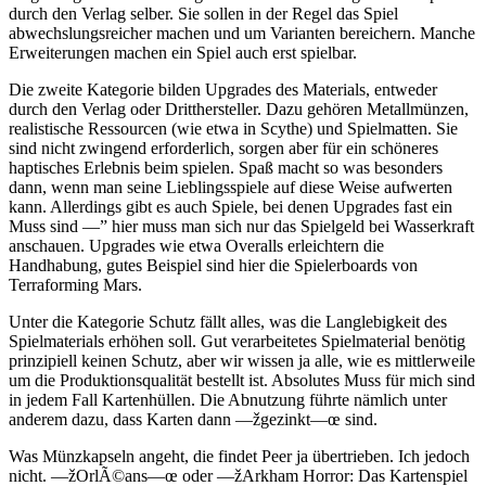
durch den Verlag selber. Sie sollen in der Regel das Spiel
abwechslungsreicher machen und um Varianten bereichern. Manche
Erweiterungen machen ein Spiel auch erst spielbar.
Die zweite Kategorie bilden Upgrades des Materials, entweder
durch den Verlag oder Dritthersteller. Dazu gehören Metallmünzen,
realistische Ressourcen (wie etwa in Scythe) und Spielmatten. Sie
sind nicht zwingend erforderlich, sorgen aber für ein schöneres
haptisches Erlebnis beim spielen. Spaß macht so was besonders
dann, wenn man seine Lieblingsspiele auf diese Weise aufwerten
kann. Allerdings gibt es auch Spiele, bei denen Upgrades fast ein
Muss sind —” hier muss man sich nur das Spielgeld bei Wasserkraft
anschauen. Upgrades wie etwa Overalls erleichtern die
Handhabung, gutes Beispiel sind hier die Spielerboards von
Terraforming Mars.
Unter die Kategorie Schutz fällt alles, was die Langlebigkeit des
Spielmaterials erhöhen soll. Gut verarbeitetes Spielmaterial benötig
prinzipiell keinen Schutz, aber wir wissen ja alle, wie es mittlerweile
um die Produktionsqualität bestellt ist. Absolutes Muss für mich sind
in jedem Fall Kartenhüllen. Die Abnutzung führte nämlich unter
anderem dazu, dass Karten dann —žgezinkt—œ sind.
Was Münzkapseln angeht, die findet Peer ja übertrieben. Ich jedoch
nicht. —žOrlÃ©ans—œ oder —žArkham Horror: Das Kartenspiel