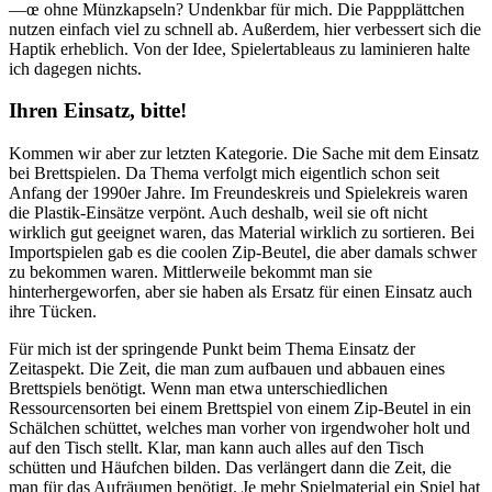
—œ ohne Münzkapseln? Undenkbar für mich. Die Pappplättchen
nutzen einfach viel zu schnell ab. Außerdem, hier verbessert sich die
Haptik erheblich. Von der Idee, Spielertableaus zu laminieren halte
ich dagegen nichts.
Ihren Einsatz, bitte!
Kommen wir aber zur letzten Kategorie. Die Sache mit dem Einsatz
bei Brettspielen. Da Thema verfolgt mich eigentlich schon seit
Anfang der 1990er Jahre. Im Freundeskreis und Spielekreis waren
die Plastik-Einsätze verpönt. Auch deshalb, weil sie oft nicht
wirklich gut geeignet waren, das Material wirklich zu sortieren. Bei
Importspielen gab es die coolen Zip-Beutel, die aber damals schwer
zu bekommen waren. Mittlerweile bekommt man sie
hinterhergeworfen, aber sie haben als Ersatz für einen Einsatz auch
ihre Tücken.
Für mich ist der springende Punkt beim Thema Einsatz der
Zeitaspekt. Die Zeit, die man zum aufbauen und abbauen eines
Brettspiels benötigt. Wenn man etwa unterschiedlichen
Ressourcensorten bei einem Brettspiel von einem Zip-Beutel in ein
Schälchen schüttet, welches man vorher von irgendwoher holt und
auf den Tisch stellt. Klar, man kann auch alles auf den Tisch
schütten und Häufchen bilden. Das verlängert dann die Zeit, die
man für das Aufräumen benötigt. Je mehr Spielmaterial ein Spiel hat