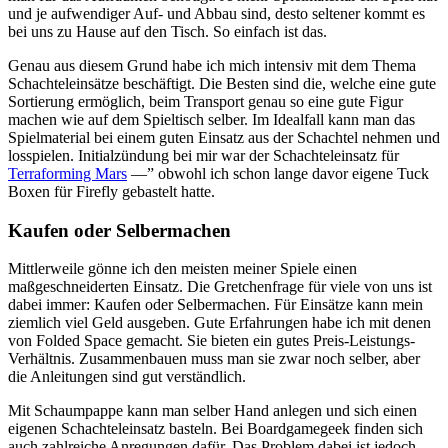
und je aufwendiger Auf- und Abbau sind, desto seltener kommt es
bei uns zu Hause auf den Tisch. So einfach ist das.
Genau aus diesem Grund habe ich mich intensiv mit dem Thema
Schachteleinsätze beschäftigt. Die Besten sind die, welche eine gute
Sortierung ermöglich, beim Transport genau so eine gute Figur
machen wie auf dem Spieltisch selber. Im Idealfall kann man das
Spielmaterial bei einem guten Einsatz aus der Schachtel nehmen und
losspielen. Initialzündung bei mir war der Schachteleinsatz für
Terraforming Mars
—” obwohl ich schon lange davor eigene Tuck
Boxen für Firefly gebastelt hatte.
Kaufen oder Selbermachen
Mittlerweile gönne ich den meisten meiner Spiele einen
maßgeschneiderten Einsatz. Die Gretchenfrage für viele von uns ist
dabei immer: Kaufen oder Selbermachen. Für Einsätze kann mein
ziemlich viel Geld ausgeben. Gute Erfahrungen habe ich mit denen
von Folded Space gemacht. Sie bieten ein gutes Preis-Leistungs-
Verhältnis. Zusammenbauen muss man sie zwar noch selber, aber
die Anleitungen sind gut verständlich.
Mit Schaumpappe kann man selber Hand anlegen und sich einen
eigenen Schachteleinsatz basteln. Bei Boardgamegeek finden sich
auch zahlreiche Anregungen dafür. Das Problem dabei ist jedoch