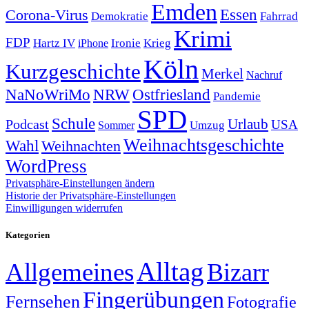
Emden
Corona-Virus
Essen
Demokratie
Fahrrad
Krimi
FDP
Hartz IV
Krieg
Ironie
iPhone
Köln
Kurzgeschichte
Merkel
Nachruf
NRW
Ostfriesland
NaNoWriMo
Pandemie
SPD
Schule
Urlaub
Podcast
USA
Sommer
Umzug
Weihnachtsgeschichte
Wahl
Weihnachten
WordPress
Privatsphäre-Einstellungen ändern
Historie der Privatsphäre-Einstellungen
Einwilligungen widerrufen
Kategorien
Alltag
Allgemeines
Bizarr
Fingerübungen
Fernsehen
Fotografie