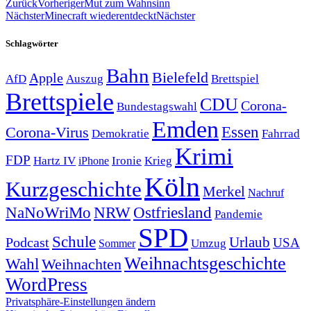
Zurück
Vorheriger
Mut zum Wahnsinn
Nächster
Minecraft wiederentdeckt
Nächster
Schlagwörter
Bahn
Bielefeld
Apple
Auszug
AfD
Brettspiel
Brettspiele
CDU
Corona-
Bundestagswahl
Emden
Corona-Virus
Essen
Demokratie
Fahrrad
Krimi
FDP
Hartz IV
Krieg
Ironie
iPhone
Köln
Kurzgeschichte
Merkel
Nachruf
NRW
Ostfriesland
NaNoWriMo
Pandemie
SPD
Schule
Urlaub
Podcast
USA
Sommer
Umzug
Weihnachtsgeschichte
Wahl
Weihnachten
WordPress
Privatsphäre-Einstellungen ändern