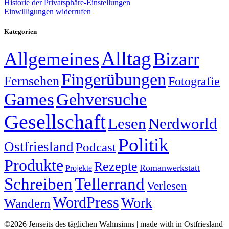
Historie der Privatsphäre-Einstellungen
Einwilligungen widerrufen
Kategorien
Alltag
Allgemeines
Bizarr
Fingerübungen
Fernsehen
Fotografie
Games
Gehversuche
Gesellschaft
Lesen
Nerdworld
Politik
Ostfriesland
Podcast
Produkte
Rezepte
Romanwerkstatt
Projekte
Schreiben
Tellerrand
Verlesen
WordPress
Work
Wandern
©2026 Jenseits des täglichen Wahnsinns | made with
in Ostfriesland