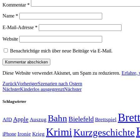
Kommentar
*
Name
*
E-Mail-Adresse
*
Website
Benachrichtige mich über neue Beiträge via E-Mail.
Diese Website verwendet Akismet, um Spam zu reduzieren.
Erfahre,
Zurück
Vorheriger
Szenarien nach Ostern
Nächster
Kinderlos ausgegrenzt
Nächster
Schlagwörter
Brett
Bahn
Bielefeld
Apple
Auszug
AfD
Brettspiel
Krimi
Kurzgeschichte
Krieg
Ironie
iPhone