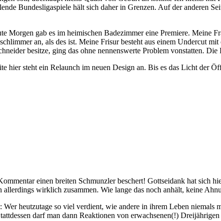
de Bundesligaspiele hält sich daher in Grenzen. Auf der anderen Seite
te Morgen gab es im heimischen Badezimmer eine Premiere. Meine Frau h
schlimmer an, als des ist. Meine Frisur besteht aus einem Undercut mi
eider besitze, ging das ohne nennenswerte Problem vonstatten. Die R
te hier steht ein Relaunch im neuen Design an. Bis es das Licht der Öf
Kommentar einen breiten Schmunzler beschert! Gottseidank hat sich hie
h allerdings wirklich zusammen. Wie lange das noch anhält, keine Ahn
g: Wer heutzutage so viel verdient, wie andere in ihrem Leben niemals m
tattdessen darf man dann Reaktionen von erwachsenen(!) Dreijährigen üb