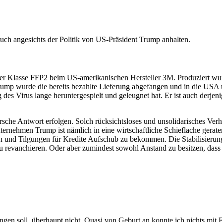
auch angesichts der Politik von US-Präsident Trump anhalten.
der Klasse FFP2 beim US-amerikanischen Hersteller 3M. Produziert wur
p wurde die bereits bezahlte Lieferung abgefangen und in die USA um
ung des Virus lange heruntergespielt und geleugnet hat. Er ist auch de
rsche Antwort erfolgen. Solch rücksichtsloses und unsolidarisches Verh
ternehmen Trump ist nämlich in eine wirtschaftliche Schieflache gera
en und Tilgungen für Kredite Aufschub zu bekommen. Die Stabilisierun
 zu revanchieren. Oder aber zumindest sowohl Anstand zu besitzen, 
fangen soll, überhaupt nicht. Quasi von Geburt an konnte ich nichts mi