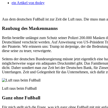
ein Artikel von
tboley
Aus dem deutschen Fußball ist zur Zeit die Luft raus. Die muss man 
Raubzug des Maskenmanns
Berlin bestellte unlängst zum Schutz seiner Polizei 200.000 Masken 
Deutschland verschickt werden. Auf Anweisung von US-Präsident Trum
der Piraterie. Wir erinnern uns: Trump ist derjenige, der die Bedeut
diese seine zu teuer, verweigerte.
Seitens der deutschen Bundesregierung müsste jetzt eigentlich eine ha
möglicherweise sogar ein adäquates Druckmittel gibt. Das Familienun
dicht. Daher sondiert man zur Zeit bei der Deutschen Bank, für Zins
Unterfangen. Zeit und Gelegenheit für das Unternehmen, sich dafür
Luft raus beim Fußball
Ganz ohne Fußball
Für mich stellt sich die Frage, was ich ganz ohne Fußball mit mir an