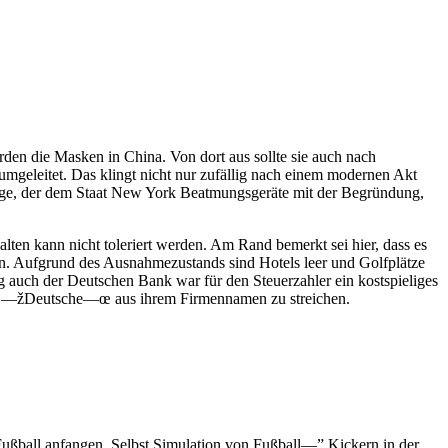
den die Masken in China. Von dort aus sollte sie auch nach
geleitet. Das klingt nicht nur zufällig nach einem modernen Akt
rjenige, der dem Staat New York Beatmungsgeräte mit der Begründung,
alten kann nicht toleriert werden. Am Rand bemerkt sei hier, dass es
ten. Aufgrund des Ausnahmezustands sind Hotels leer und Golfplätze
g auch der Deutschen Bank war für den Steuerzahler ein kostspieliges
dass —žDeutsche—œ aus ihrem Firmennamen zu streichen.
t Fußball anfangen. Selbst Simulation von Fußball—” Kickern in der