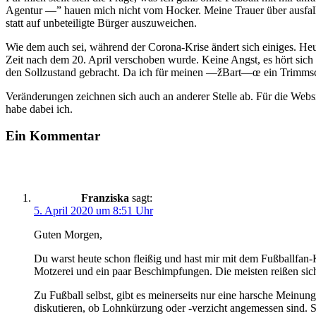
Agentur —” hauen mich nicht vom Hocker. Meine Trauer über ausfallen
statt auf unbeteiligte Bürger auszuweichen.
Wie dem auch sei, während der Corona-Krise ändert sich einiges. Heu
Zeit nach dem 20. April verschoben wurde. Keine Angst, es hört sich 
den Sollzustand gebracht. Da ich für meinen —žBart—œ ein Trimmschn
Veränderungen zeichnen sich auch an anderer Stelle ab. Für die Websi
habe dabei ich.
Ein Kommentar
Franziska
sagt:
5. April 2020 um 8:51 Uhr
Guten Morgen,
Du warst heute schon fleißig und hast mir mit dem Fußballfan-
Motzerei und ein paar Beschimpfungen. Die meisten reißen sic
Zu Fußball selbst, gibt es meinerseits nur eine harsche Meinun
diskutieren, ob Lohnkürzung oder -verzicht angemessen sind. S