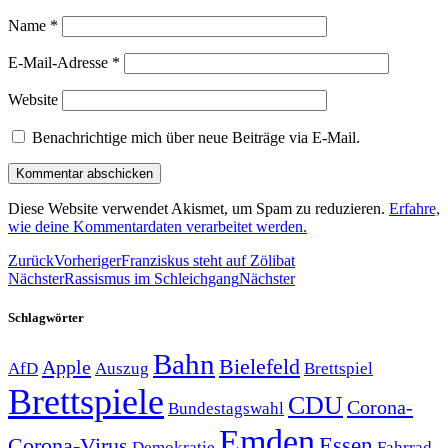
Name
*
E-Mail-Adresse
*
Website
Benachrichtige mich über neue Beiträge via E-Mail.
Diese Website verwendet Akismet, um Spam zu reduzieren.
Erfahre,
wie deine Kommentardaten verarbeitet werden.
Zurück
Vorheriger
Franziskus steht auf Zölibat
Nächster
Rassismus im Schleichgang
Nächster
Schlagwörter
Bahn
Bielefeld
Apple
Auszug
AfD
Brettspiel
Brettspiele
CDU
Corona-
Bundestagswahl
Emden
Corona-Virus
Essen
Demokratie
Fahrrad