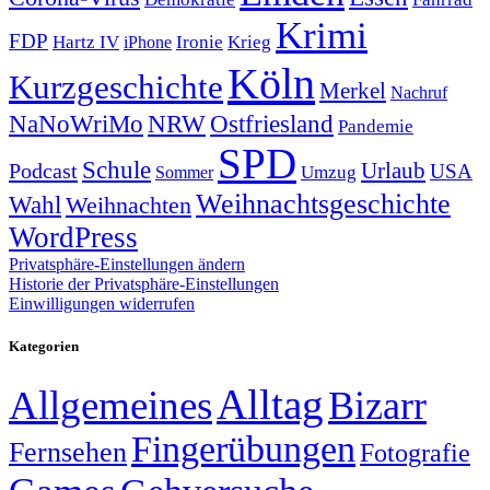
Krimi
FDP
Hartz IV
Krieg
Ironie
iPhone
Köln
Kurzgeschichte
Merkel
Nachruf
NRW
Ostfriesland
NaNoWriMo
Pandemie
SPD
Schule
Urlaub
Podcast
USA
Sommer
Umzug
Weihnachtsgeschichte
Wahl
Weihnachten
WordPress
Privatsphäre-Einstellungen ändern
Historie der Privatsphäre-Einstellungen
Einwilligungen widerrufen
Kategorien
Alltag
Allgemeines
Bizarr
Fingerübungen
Fernsehen
Fotografie