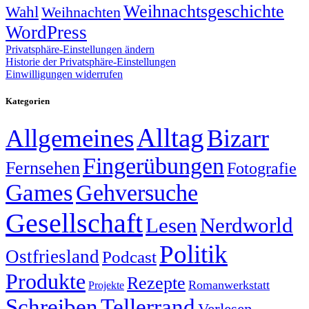
Weihnachtsgeschichte
Wahl
Weihnachten
WordPress
Privatsphäre-Einstellungen ändern
Historie der Privatsphäre-Einstellungen
Einwilligungen widerrufen
Kategorien
Alltag
Allgemeines
Bizarr
Fingerübungen
Fernsehen
Fotografie
Games
Gehversuche
Gesellschaft
Lesen
Nerdworld
Politik
Ostfriesland
Podcast
Produkte
Rezepte
Romanwerkstatt
Projekte
Schreiben
Tellerrand