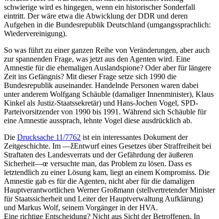
schwierige wird es hingegen, wenn ein historischer Sonderfall
eintritt. Der wäre etwa die Abwicklung der DDR und deren
Aufgehen in die Bundesrepublik Deutschland (umgangssprachlich:
Wiedervereinigung).
So was führt zu einer ganzen Reihe von Veränderungen, aber auch
zur spannenden Frage, was jetzt aus den Agenten wird. Eine
Amnestie für die ehemaligen Auslandspione? Oder aber für längere
Zeit ins Gefängnis? Mit dieser Frage setze sich 1990 die
Bundesrepublik auseinander. Handelnde Personen waren dabei
unter anderem Wolfgang Schäuble (damaliger Innenminister), Klaus
Kinkel als Justiz-Staatssekretär) und Hans-Jochen Vogel, SPD-
Parteivorsitzender von 1990 bis 1991. Während sich Schäuble für
eine Amnestie aussprach, lehnte Vogel diese ausdrücklich ab.
Die
Drucksache 11/7762
ist ein interessantes Dokument der
Zeitgeschichte. Im —žEntwurf eines Gesetzes über Straffreiheit bei
Straftaten des Landesverrats und der Gefährdung der äußeren
Sicherheit—œ versuchte man, das Problem zu lösen. Dass es
letztendlich zu einer Lösung kam, liegt an einem Kompromiss. Die
Amnestie gab es für die Agenten, nicht aber für die damaligen
Hauptverantwortlichen Werner Großmann (stellvertretender Minister
für Staatssicherheit und Leiter der Hauptverwaltung Aufklärung)
und Markus Wolf, seinem Vorgänger in der HVA.
Eine richtige Entscheidung? Nicht aus Sicht der Betroffenen. In