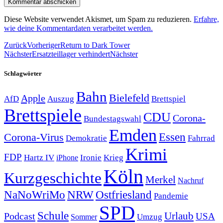
Diese Website verwendet Akismet, um Spam zu reduzieren.
Erfahre,
wie deine Kommentardaten verarbeitet werden.
Zurück
Vorheriger
Return to Dark Tower
Nächster
Ersatzteillager verhindert
Nächster
Schlagwörter
Bahn
Bielefeld
Apple
Auszug
AfD
Brettspiel
Brettspiele
CDU
Corona-
Bundestagswahl
Emden
Corona-Virus
Essen
Demokratie
Fahrrad
Krimi
FDP
Hartz IV
Krieg
Ironie
iPhone
Köln
Kurzgeschichte
Merkel
Nachruf
NRW
Ostfriesland
NaNoWriMo
Pandemie
SPD
Schule
Urlaub
Podcast
USA
Sommer
Umzug