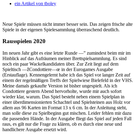
ein Artikel von
tboley
Neue Spiele müssen nicht immer besser sein. Das zeigen frische alte
Spiele in der eigenen Spielesammlung überraschend deutlich.
Rausspielen 2020
Im neuen Jahr gibt es eine letzte Runde —” zumindest beim mir im
Hinblick auf das Aufräumen meiner Brettspielsammlung. Es sind
noch ein paar Wackelkandidaten über. Zur Zeit liegt auf dem
Spieltisch —žCondottiere—œ in der Eurogames Ausgabe
(Erstauflage). Kennengelernt habe ich das Spiel vor langer Zeit auf
einem der regelmäßigen Treffs der Spielwiese Bielefeld in der VHS.
Meine damals gekaufte Version ist bisher ungespielt. Als ich
Condottiere gestern Abend hervorholte, wurde mir auch sofort
wieder klar, warum. Das Spiel besteht neben einem Spielplan in
einer überdimensionierten Schachtel und Spielsteinen aus Holz vor
allem aus 96 Karten im Format 13 x 6 cm. In der Anleitung steht,
man solle diese zu Spielbeginn gut mischen. Leider fehlen mir dazu
die passenden Hände. In der Ausgabe fliegt das Spiel auf jeden Fall
raus, es gilt nur die Frage zu klären, ob es durch eine neue und
handlichere Ausgabe ersetzt wird.