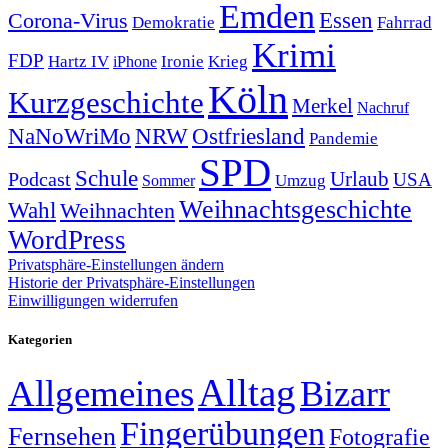
Emden
Corona-Virus
Essen
Demokratie
Fahrrad
Krimi
FDP
Hartz IV
Krieg
Ironie
iPhone
Köln
Kurzgeschichte
Merkel
Nachruf
NRW
Ostfriesland
NaNoWriMo
Pandemie
SPD
Schule
Urlaub
Podcast
USA
Sommer
Umzug
Weihnachtsgeschichte
Wahl
Weihnachten
WordPress
Privatsphäre-Einstellungen ändern
Historie der Privatsphäre-Einstellungen
Einwilligungen widerrufen
Kategorien
Alltag
Allgemeines
Bizarr
Fingerübungen
Fernsehen
Fotografie