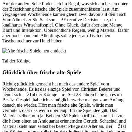
Auf der andere Seite findet sich im Regal, was sich am besten unter
der Bezeichnung frische alte Spiele zusammenfassen lässt. Am
vergangenen Wochenende kamen gleich zwei davon auf den Tisch.
Vom Altmeister Sid Sackson —žExecutive Decision—œ, ein
knallhartes Wirtschaftsspiel. Ohne Glück, dafür aber eine Menge
Bluff und Interaktion. Übersichtliche Regeln, wenig Material. Dafür
aber hochspannend. Allerdings sollte jeder am Tisch einen
Taschenrechner zur Hand haben.
Tal der Könige
Glücklich über frische alte Spiele
Richtig glücklich gemacht hat mich das andere Spiel vom
Wochenende. Es ist das einzige Spiel von Christian Beierer und
nennt sich —žTal der Könige—œ. Seit 28 Jahren habe ich es im
Besitz. Gespielt habe ich es möglicherweise mal ganz am Anfang,
danach nie wieder. Hört man frische alte Spiele, würde man
vermuten, dass das wenn überhaupt für die Spielidee gilt. Das
Material selber, nun ja. Bei den 3M Spielen trifft das zum Teil zu,
die haben einen an Antiquariat erinnernden Geruch. Schachtel und
Material sieht man selbst bei bester Pflege das Alter an. Bei —žTal
der Könige—œ war selbst der Satz Folienstifte noch im tadellosen