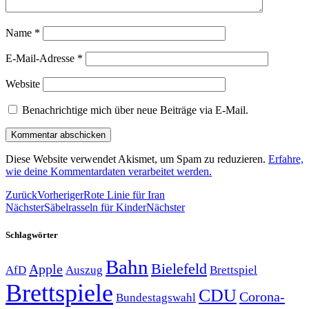
Name
*
E-Mail-Adresse
*
Website
Benachrichtige mich über neue Beiträge via E-Mail.
Diese Website verwendet Akismet, um Spam zu reduzieren.
Erfahre,
wie deine Kommentardaten verarbeitet werden.
Zurück
Vorheriger
Rote Linie für Iran
Nächster
Säbelrasseln für Kinder
Nächster
Schlagwörter
Bahn
Bielefeld
Apple
Auszug
AfD
Brettspiel
Brettspiele
CDU
Corona-
Bundestagswahl