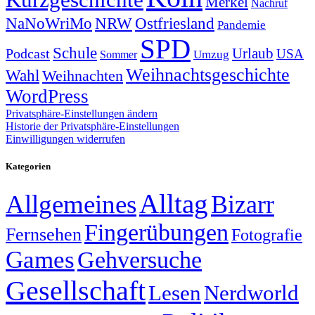
Merkel
Nachruf
NRW
Ostfriesland
NaNoWriMo
Pandemie
SPD
Schule
Urlaub
Podcast
USA
Sommer
Umzug
Weihnachtsgeschichte
Wahl
Weihnachten
WordPress
Privatsphäre-Einstellungen ändern
Historie der Privatsphäre-Einstellungen
Einwilligungen widerrufen
Kategorien
Alltag
Allgemeines
Bizarr
Fingerübungen
Fernsehen
Fotografie
Games
Gehversuche
Gesellschaft
Lesen
Nerdworld