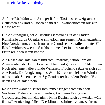
ein Artikel von
tboley
Auf der Rückfahrt zum Anleger lief im Taxi des schweigsamen
Ostfriesen das Radio. Rösch nahm die Lokalnachrichten nur zur
Hälfte wahr.
Die Ankündigung der Ausstellungseröffnung in der Emder
Kunsthalle durch O. rüttelte ihn jedoch aus seinem Dämmerzustand.
Eine Ausstellung, die sich nur um O. und sein Schaffen drehte. Für
Rösch wirkte es wie ein Strohhalm, welcher in kurz vor dem
Ertrinken noch retten könnte.
Als Rösch das Taxi zahlte und sich umdrehte, wurde ihm die
Abwesenheit der Fähre bewusst. Fluchend ging er zum Abfahrtplan.
Noch über eine halbe Stunde Wartezeit. Fluchend setzte er sich auf
eine Bank. Die Verglasung des Wartehäuschens hielt den Wind nur
mühsam ab. Sie endete dreißig Zentimeter über dem Boden. Von
unten zog es kalt hinein.
Rösch fror während seiner ihm immer länger erscheinenden
Wartezeit. Dabei dachte er unentwegt an denn Erfolg von O.
Gerecht erschien ihm das nicht. Mit Blödsinn reich zu werden wäre
ihm selber nie eingefallen. Die Minuten schritten voran, während