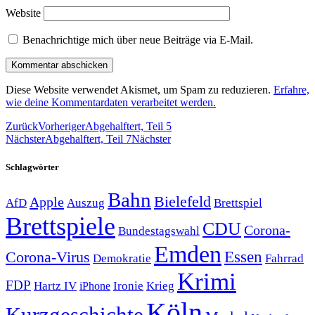
Website
Benachrichtige mich über neue Beiträge via E-Mail.
Diese Website verwendet Akismet, um Spam zu reduzieren.
Erfahre,
wie deine Kommentardaten verarbeitet werden.
Zurück
Vorheriger
Abgehalftert, Teil 5
Nächster
Abgehalftert, Teil 7
Nächster
Schlagwörter
Bahn
Bielefeld
Apple
Auszug
AfD
Brettspiel
Brettspiele
CDU
Corona-
Bundestagswahl
Emden
Corona-Virus
Essen
Demokratie
Fahrrad
Krimi
FDP
Hartz IV
Krieg
Ironie
iPhone
Köln
Kurzgeschichte