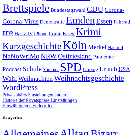
Brettspiele
CDU
Corona-
Bundestagswahl
Emden
Corona-Virus
Essen
Demokratie
Fahrrad
Krimi
FDP
Hartz IV
Krieg
Ironie
iPhone
Köln
Kurzgeschichte
Merkel
Nachruf
NRW
Ostfriesland
NaNoWriMo
Pandemie
SPD
Schule
Urlaub
Podcast
USA
Sommer
Umzug
Weihnachtsgeschichte
Wahl
Weihnachten
WordPress
Privatsphäre-Einstellungen ändern
Historie der Privatsphäre-Einstellungen
Einwilligungen widerrufen
Kategorien
Alltag
Allgemeines
Bizarr