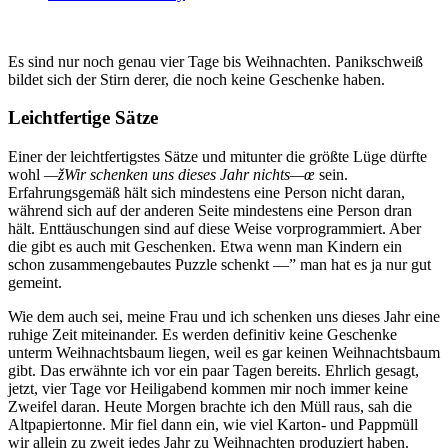
Es sind nur noch genau vier Tage bis Weihnachten. Panikschweiß
bildet sich der Stirn derer, die noch keine Geschenke haben.
Leichtfertige Sätze
Einer der leichtfertigstes Sätze und mitunter die größte Lüge dürfte
wohl
—žWir schenken uns dieses Jahr nichts—œ
sein.
Erfahrungsgemäß hält sich mindestens eine Person nicht daran,
während sich auf der anderen Seite mindestens eine Person dran
hält. Enttäuschungen sind auf diese Weise vorprogrammiert. Aber
die gibt es auch mit Geschenken. Etwa wenn man Kindern ein
schon zusammengebautes Puzzle schenkt —” man hat es ja nur gut
gemeint.
Wie dem auch sei, meine Frau und ich schenken uns dieses Jahr eine
ruhige Zeit miteinander. Es werden definitiv keine Geschenke
unterm Weihnachtsbaum liegen, weil es gar keinen Weihnachtsbaum
gibt. Das erwähnte ich vor ein paar Tagen bereits. Ehrlich gesagt,
jetzt, vier Tage vor Heiligabend kommen mir noch immer keine
Zweifel daran. Heute Morgen brachte ich den Müll raus, sah die
Altpapiertonne. Mir fiel dann ein, wie viel Karton- und Pappmüll
wir allein zu zweit jedes Jahr zu Weihnachten produziert haben.