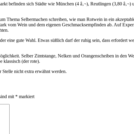
t befinden sich Städte wie München (4 â‚¬), Reutlingen (3,80 â‚¬) un
as zum Thema Selbermachen schreiben, wie man Rotwein in ein akzeptab
t stark vom Wein und dem eigenen Geschmacksempfinden ab. Auf Experi
hten.
r eine gute Wahl. Etwas süßlich darf der ruhig sein, dass erfordert weni
Möglichkeit. Selber Zimtstange, Nelken und Orangenscheiben in den We
 klassisch (der rote).
 Stelle nicht extra erwähnt werden.
sind mit
*
markiert