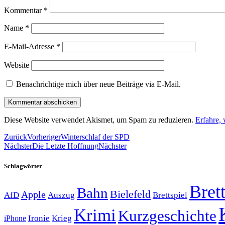
Kommentar
*
Name
*
E-Mail-Adresse
*
Website
Benachrichtige mich über neue Beiträge via E-Mail.
Diese Website verwendet Akismet, um Spam zu reduzieren.
Erfahre,
Zurück
Vorheriger
Winterschlaf der SPD
Nächster
Die Letzte Hoffnung
Nächster
Schlagwörter
Brett
Bahn
Bielefeld
Apple
Auszug
AfD
Brettspiel
Krimi
Kurzgeschichte
Krieg
Ironie
iPhone