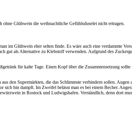
 sich ohne Glühwein die weihnachtliche Gefühlsduselei nicht ertragen.
 man im Glühwein eher selten finde. Es wäre auch eine verdammte Ve
gut als Alternative zu Klebstoff verwenden. Aufgrund des Zuckergehalt
 Heißgetränk für kalte Tage. Einen Kopf über die Zusammensetzung soll
n aus den Supermärkten, die das Schlimmste verhindern sollen. Augen
 sich hin dampft. Im Zweifel belässt man es bei einem Becher. Angesi
Gewürzwein in Rostock und Ludwigshafen. Verständlich, denn dort muss 