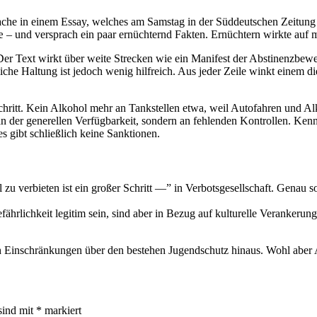
che in einem Essay, welches am Samstag in der Süddeutschen Zeitung z
– und versprach ein paar ernüchternd Fakten. Ernüchtern wirkte auf mi
r Text wirkt über weite Strecken wie ein Manifest der Abstinenzbew
he Haltung ist jedoch wenig hilfreich. Aus jeder Zeile winkt einem di
Schritt. Kein Alkohol mehr an Tankstellen etwa, weil Autofahren und A
t an der generellen Verfügbarkeit, sondern an fehlenden Kontrollen. K
es gibt schließlich keine Sanktionen.
zu verbieten ist ein großer Schritt —” in Verbotsgesellschaft. Genau s
rlichkeit legitim sein, sind aber in Bezug auf kulturelle Verankerung
ch Einschränkungen über den bestehen Jugendschutz hinaus. Wohl abe
sind mit
*
markiert