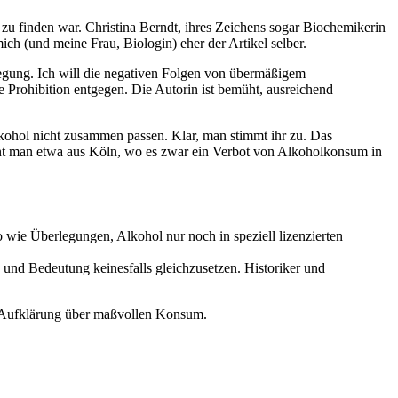
u finden war. Christina Berndt, ihres Zeichens sogar Biochemikerin
ch (und meine Frau, Biologin) eher der Artikel selber.
egung. Ich will die negativen Folgen von übermäßigem
e Prohibition entgegen. Die Autorin ist bemüht, ausreichend
lkohol nicht zusammen passen. Klar, man stimmt ihr zu. Das
ennt man etwa aus Köln, wo es zwar ein Verbot von Alkoholkonsum in
o wie Überlegungen, Alkohol nur noch in speziell lizenzierten
 und Bedeutung keinesfalls gleichzusetzen. Historiker und
r Aufklärung über maßvollen Konsum.