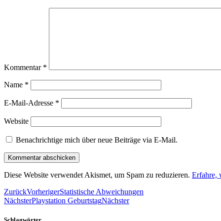
Kommentar
*
Name
*
E-Mail-Adresse
*
Website
Benachrichtige mich über neue Beiträge via E-Mail.
Diese Website verwendet Akismet, um Spam zu reduzieren.
Erfahre,
Zurück
Vorheriger
Statistische Abweichungen
Nächster
Playstation Geburtstag
Nächster
Schlagwörter