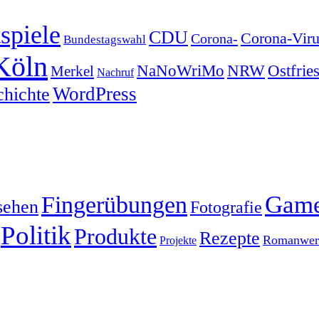
spiele
CDU
Corona-Viru
Corona-
Bundestagswahl
Köln
NRW
Ostfrie
NaNoWriMo
Merkel
Nachruf
WordPress
chichte
Gam
Fingerübungen
sehen
Fotografie
Politik
Produkte
Rezepte
Romanwerk
Projekte