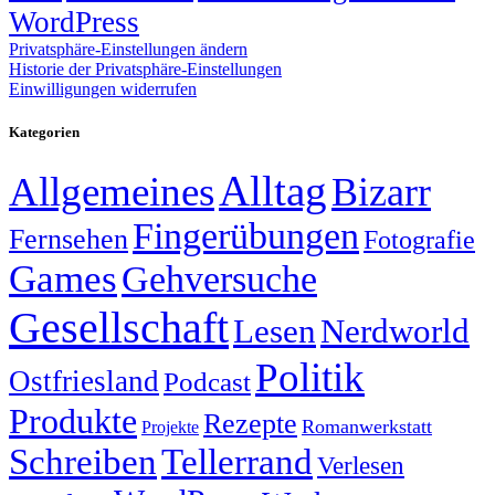
WordPress
Privatsphäre-Einstellungen ändern
Historie der Privatsphäre-Einstellungen
Einwilligungen widerrufen
Kategorien
Alltag
Allgemeines
Bizarr
Fingerübungen
Fernsehen
Fotografie
Games
Gehversuche
Gesellschaft
Lesen
Nerdworld
Politik
Ostfriesland
Podcast
Produkte
Rezepte
Romanwerkstatt
Projekte
Schreiben
Tellerrand
Verlesen