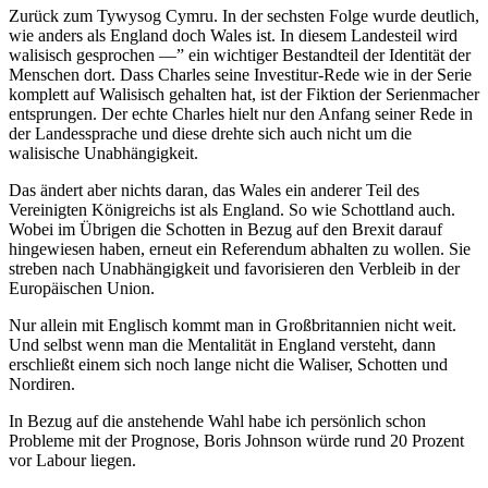
Zurück zum Tywysog Cymru. In der sechsten Folge wurde deutlich,
wie anders als England doch Wales ist. In diesem Landesteil wird
walisisch gesprochen —” ein wichtiger Bestandteil der Identität der
Menschen dort. Dass Charles seine Investitur-Rede wie in der Serie
komplett auf Walisisch gehalten hat, ist der Fiktion der Serienmacher
entsprungen. Der echte Charles hielt nur den Anfang seiner Rede in
der Landessprache und diese drehte sich auch nicht um die
walisische Unabhängigkeit.
Das ändert aber nichts daran, das Wales ein anderer Teil des
Vereinigten Königreichs ist als England. So wie Schottland auch.
Wobei im Übrigen die Schotten in Bezug auf den Brexit darauf
hingewiesen haben, erneut ein Referendum abhalten zu wollen. Sie
streben nach Unabhängigkeit und favorisieren den Verbleib in der
Europäischen Union.
Nur allein mit Englisch kommt man in Großbritannien nicht weit.
Und selbst wenn man die Mentalität in England versteht, dann
erschließt einem sich noch lange nicht die Waliser, Schotten und
Nordiren.
In Bezug auf die anstehende Wahl habe ich persönlich schon
Probleme mit der Prognose, Boris Johnson würde rund 20 Prozent
vor Labour liegen.