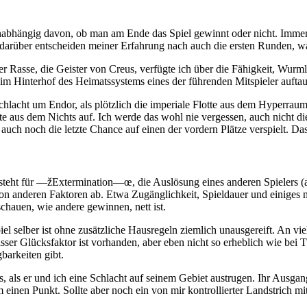
hängig davon, ob man am Ende das Spiel gewinnt oder nicht. Immer wie
 darüber entscheiden meiner Erfahrung nach auch die ersten Runden, wa
r Rasse, die Geister von Creus, verfügte ich über die Fähigkeit, Wurml
 im Hinterhof des Heimatssystems eines der führenden Mitspieler aufta
lacht um Endor, als plötzlich die imperiale Flotte aus dem Hyperraum 
hte aus dem Nichts auf. Ich werde das wohl nie vergessen, auch nicht d
auch noch die letzte Chance auf einen der vordern Plätze verspielt. Da
teht für —žExtermination—œ, die Auslösung eines anderen Spielers (auf 
von anderen Faktoren ab. Etwa Zugänglichkeit, Spieldauer und einiges
chauen, wie andere gewinnen, nett ist.
el selber ist ohne zusätzliche Hausregeln ziemlich unausgereift. An vie
ewisser Glücksfaktor ist vorhanden, aber eben nicht so erheblich wie 
arkeiten gibt.
 als er und ich eine Schlacht auf seinem Gebiet austrugen. Ihr Ausga
 einen Punkt. Sollte aber noch ein von mir kontrollierter Landstrich m