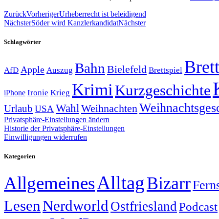
Zurück
Vorheriger
Urheberrecht ist beleidigend
Nächster
Söder wird Kanzlerkandidat
Nächster
Schlagwörter
Brett
Bahn
Bielefeld
Apple
Auszug
AfD
Brettspiel
Krimi
Kurzgeschichte
Krieg
Ironie
iPhone
Weihnachtsges
Wahl
Weihnachten
Urlaub
USA
Privatsphäre-Einstellungen ändern
Historie der Privatsphäre-Einstellungen
Einwilligungen widerrufen
Kategorien
Alltag
Allgemeines
Bizarr
Fern
Lesen
Nerdworld
Ostfriesland
Podcast