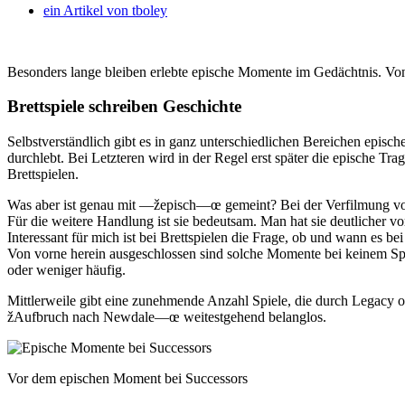
ein Artikel von
tboley
Besonders lange bleiben erlebte epische Momente im Gedächtnis. Von 
Brettspiele schreiben Geschichte
Selbstverständlich gibt es in ganz unterschiedlichen Bereichen episc
durchlebt. Bei Letzteren wird in der Regel erst später die epische T
Brettspielen.
Was aber ist genau mit —žepisch—œ gemeint? Bei der Verfilmung v
Für die weitere Handlung ist sie bedeutsam. Man hat sie deutlicher 
Interessant für mich ist bei Brettspielen die Frage, ob und wann 
Von vorne herein ausgeschlossen sind solche Momente bei keinem Spie
oder weniger häufig.
Mittlerweile gibt eine zunehmende Anzahl Spiele, die durch Legacy
žAufbruch nach Newdale—œ weitestgehend belanglos.
Vor dem epischen Moment bei Successors