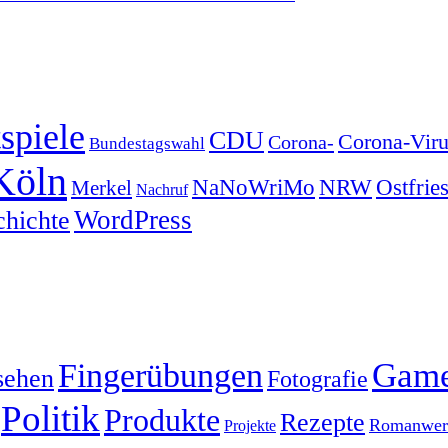
spiele
CDU
Corona-Viru
Corona-
Bundestagswahl
Köln
NRW
Ostfrie
NaNoWriMo
Merkel
Nachruf
WordPress
chichte
Gam
Fingerübungen
sehen
Fotografie
Politik
Produkte
Rezepte
Romanwerk
Projekte