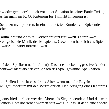
der gerne erzähle ich von einer Situation bei einer Partie Twilight
s für mich ein K. O.-Kriterium für Twilight Imperium ist.
öcher zu manipulieren. In einer der letzten Runden vor Spielende
uchen.
auftaucht und Admiral Ackbar entsetzt ruft: —žIt`s a trap!—œ.
ie entgleisende Mimik des Mitspielers. Gewonnen habe ich das Spiel
s war es mir aber trotzdem wert.
dem Spielbrett natürlich nur). Das ist eine eben aggressive Art der
 mehr —” nicht aber davon, ob ich das Spiel gewinne. Spaß haben
len Stellen knirscht es spürbar. Aber, wenn man die Regeln
bei Twilight Imperium mit den Würfelorgien. Den Ausgang eines Kampfes
ng entschied darüber, wer den Abend als Sieger beendete. Und das war
it einem Dorf übersehen worden sein —” nun, das ist dann eine andere