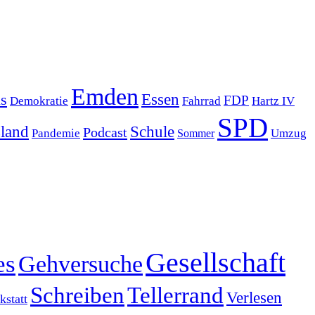
Emden
s
Essen
FDP
Demokratie
Hartz IV
Fahrrad
SPD
sland
Schule
Podcast
Pandemie
Sommer
Umzug
Gesellschaft
es
Gehversuche
Schreiben
Tellerrand
Verlesen
statt