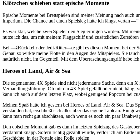
Klötzchen schieben statt epische Momente
Epische Momente bei Brettspielen sind meiner Meinung nach auch unab
Imperium. Die Chance auf einen Spielsieg hatte ich längst vertan —”
Es war klar, welche zwei Spieler den Sieg erringen würden. Mit meine
nutze ich das, um mit meinem Flaggschiff und zusätzlichen Zerstören
Bei —žRückkehr der Jedi-Ritter—œ gibt es diesen Moment bei der Sch
Genau so wirkte meine Flotte in den Augen des Mitspielers. Sie tauc
natürlich nicht, im Gegenteil. Mit dem Überraschungsangriff habe ich 
Heroes of Land, Air & Sea
Die sogenannten 4X Spiele sind nicht jedermanns Sache, denn ein X s
Verhandlungsführung. Ob mir ein 4X Spiel gefällt oder nicht, hängt 
kann ich auch auf dem letzten Platz, wobei genügend Popcorn bei zus
Meinen Spaß hatte ich gestern bei Heroes of Land, Air & Sea. Das Spi
verstanden hat, erschließt sich alles über das eigene Tableau. Ein g
kann man recht gut abschätzen, auch wenn es noch ein paar Unabwägb
Den epischen Moment gab es dann im letzten Spielzug des Gastgebers,
verdammt knapp. Sofern richtig gezählt wurde, verlor ich am Ende um
Geschichte, in der Portale eine Rolle spielen.