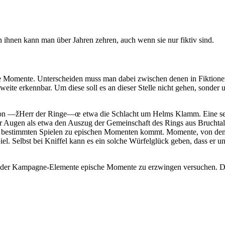
ihnen kann man über Jahren zehren, auch wenn sie nur fiktiv sind.
he Momente. Unterscheiden muss man dabei zwischen denen in Fiktionen 
ragweite erkennbar. Um diese soll es an dieser Stelle nicht gehen, son
on —žHerr der Ringe—œ etwa die Schlacht um Helms Klamm. Eine sehr
vor Augen als etwa den Auszug der Gemeinschaft des Rings aus Bruchtal
es bei bestimmten Spielen zu epischen Momenten kommt. Momente, von 
l. Selbst bei Kniffel kann es ein solche Würfelglück geben, dass er u
 oder Kampagne-Elemente epische Momente zu erzwingen versuchen. Das