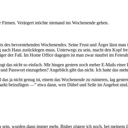
ie Firmen. Verärgert möchte niemand ins Wochenende gehen.
ichts des bevorstehenden Wochenendes. Seine Frust und Ärger lässt man 
 nach Haus zurücklegen muss. Unterwegs zu sein, macht den Kopf frei,
iger der Fall. Im Home Office dagegen ist man zwar staufrei im Feierabe
ngt das nicht so einfach. Mir hingen gestern noch mehre E-Mails einer
 und Passwort einzugeben? Angeblich gibt das nicht. Ich hatte das mehr
l das ja nicht genug ist, einem das Wochenende zu ruinieren, lag geste
arkt beizufügen —” etwa dann, wen Dübel und Seile im Angebot sind
u sein, wurden dann immer mehr. Bisher zögere ich noch, bei meinem i