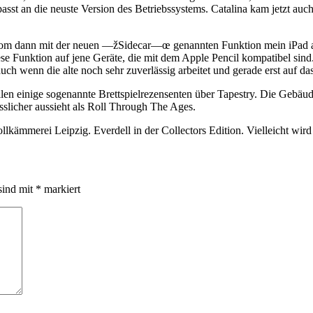
asst an die neuste Version des Betriebssystems. Catalina kam jetzt auc
htroom dann mit der neuen —žSidecar—œ genannten Funktion mein iPad 
e Funktion auf jene Geräte, die mit dem Apple Pencil kompatibel sind. 
ch wenn die alte noch sehr zuverlässig arbeitet und gerade erst auf das
en einige sogenannte Brettspielrezensenten über Tapestry. Die Gebäude s
sslicher aussieht als Roll Through The Ages.
ollkämmerei Leipzig. Everdell in der Collectors Edition. Vielleicht w
sind mit
*
markiert