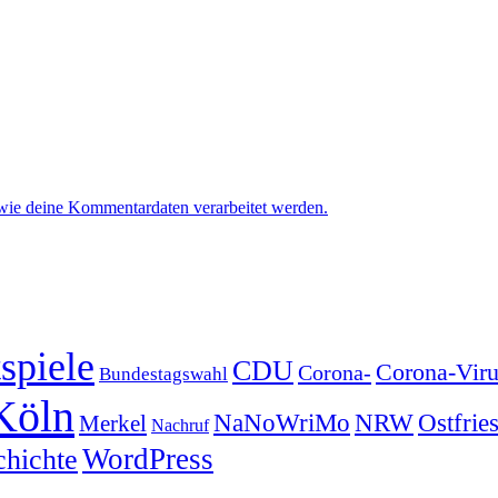
 wie deine Kommentardaten verarbeitet werden.
spiele
CDU
Corona-Viru
Corona-
Bundestagswahl
Köln
NRW
Ostfrie
NaNoWriMo
Merkel
Nachruf
WordPress
chichte