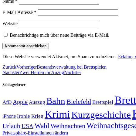
Name
*
E-Mail-Adresse
*
Website
Benachrichtige mich über neue Beiträge via E-Mail.
Diese Website verwendet Akismet, um Spam zu reduzieren.
Erfahre,
Zurück
Vorheriger
Bestandsverwaltung bei Brettspielen
Nächster
Zwei Herren im Anzug
Nächster
Schlagwörter
Brett
Bahn
Bielefeld
Apple
Auszug
AfD
Brettspiel
Krimi
Kurzgeschichte
Krieg
Ironie
iPhone
Weihnachtsges
Wahl
Weihnachten
Urlaub
USA
Privatsphäre-Einstellungen ändern