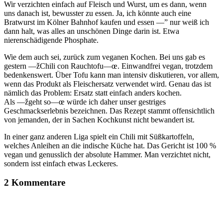
Wir verzichten einfach auf Fleisch und Wurst, um es dann, wenn
uns danach ist, bewusster zu essen. Ja, ich könnte auch eine
Bratwurst im Kölner Bahnhof kaufen und essen —” nur weiß ich
dann halt, was alles an unschönen Dinge darin ist. Etwa
nierenschädigende Phosphate.
Wie dem auch sei, zurück zum veganen Kochen. Bei uns gab es
gestern —žChili con Rauchtofu—œ. Einwandfrei vegan, trotzdem
bedenkenswert. Über Tofu kann man intensiv diskutieren, vor allem,
wenn das Produkt als Fleischersatz verwendet wird. Genau das ist
nämlich das Problem: Ersatz statt einfach anders kochen.
Als —žgeht so—œ würde ich daher unser gestriges
Geschmackserlebnis bezeichnen. Das Rezept stammt offensichtlich
von jemanden, der in Sachen Kochkunst nicht bewandert ist.
In einer ganz anderen Liga spielt ein Chili mit Süßkartoffeln,
welches Anleihen an die indische Küche hat. Das Gericht ist 100 %
vegan und genusslich der absolute Hammer. Man verzichtet nicht,
sondern isst einfach etwas Leckeres.
2 Kommentare