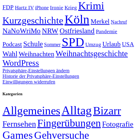
Krimi
FDP
Hartz IV
Krieg
Ironie
iPhone
Köln
Kurzgeschichte
Merkel
Nachruf
NRW
Ostfriesland
NaNoWriMo
Pandemie
SPD
Schule
Urlaub
Podcast
USA
Sommer
Umzug
Weihnachtsgeschichte
Wahl
Weihnachten
WordPress
Privatsphäre-Einstellungen ändern
Historie der Privatsphäre-Einstellungen
Einwilligungen widerrufen
Kategorien
Alltag
Allgemeines
Bizarr
Fingerübungen
Fernsehen
Fotografie
Games
Gehversuche