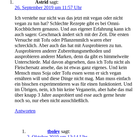
Astrid
sagt:
26. September 2019 um 11:57 Uhr
Ich verstehe nur nicht was das jetzt mit vegan oder nicht
vegan zu tun hat? Schlechte Rezepte gibt es bei Omni-
Kochbüchern genauso. Und aus eigener Erfahrung kann ich
auch sagen: Geschmack ändert sich mit der Zeit. Die ersten
Versuche mit Tofu oder Pflanzenmilch waren eher
schrecklich. Aber auch das hat mit Ausprobieren zu tun.
Ausprobieren anderer Zubereitungsmethoden und
ausprobieren anderer Marken, denn da gibt es himmelweite
Unterschiede. Mal davon abgesehen, dass ich Tofu nicht als
Fleischersatz ansehe, das ist etwas ganz eigenes. Und kein
Mensch muss Soja oder Tofu essen wenn er sich vegan
ernähren will und diese Dinge nicht mag. Man muss einfach
ein bisschen experimentieren was für einen funktioniert. Und
im Übrigen, nein, ich bin keine Veganerin, aber habe das mal
über knapp 3 Jahre ausprobiert und esse auch gerne heute
noch so, nur eben nicht ausschließlich.
Antworten
tboley
sagt:
2. Oktober 2019 um 13:14 Uhr