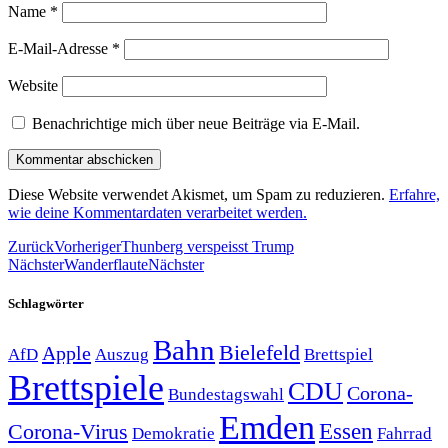
Name
*
E-Mail-Adresse
*
Website
Benachrichtige mich über neue Beiträge via E-Mail.
Diese Website verwendet Akismet, um Spam zu reduzieren.
Erfahre,
wie deine Kommentardaten verarbeitet werden.
Zurück
Vorheriger
Thunberg verspeisst Trump
Nächster
Wanderflaute
Nächster
Schlagwörter
Bahn
Bielefeld
Apple
Auszug
AfD
Brettspiel
Brettspiele
CDU
Corona-
Bundestagswahl
Emden
Corona-Virus
Essen
Demokratie
Fahrrad