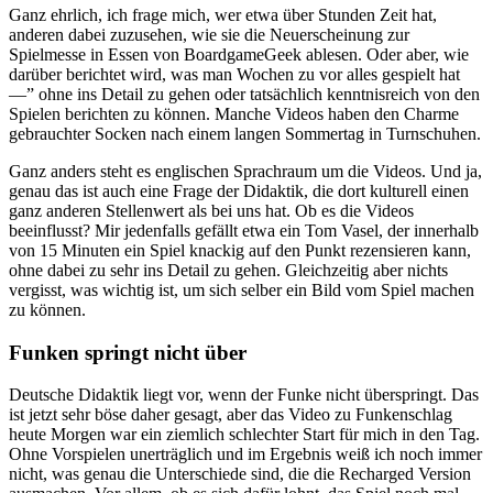
Ganz ehrlich, ich frage mich, wer etwa über Stunden Zeit hat,
anderen dabei zuzusehen, wie sie die Neuerscheinung zur
Spielmesse in Essen von BoardgameGeek ablesen. Oder aber, wie
darüber berichtet wird, was man Wochen zu vor alles gespielt hat
—” ohne ins Detail zu gehen oder tatsächlich kenntnisreich von den
Spielen berichten zu können. Manche Videos haben den Charme
gebrauchter Socken nach einem langen Sommertag in Turnschuhen.
Ganz anders steht es englischen Sprachraum um die Videos. Und ja,
genau das ist auch eine Frage der Didaktik, die dort kulturell einen
ganz anderen Stellenwert als bei uns hat. Ob es die Videos
beeinflusst? Mir jedenfalls gefällt etwa ein Tom Vasel, der innerhalb
von 15 Minuten ein Spiel knackig auf den Punkt rezensieren kann,
ohne dabei zu sehr ins Detail zu gehen. Gleichzeitig aber nichts
vergisst, was wichtig ist, um sich selber ein Bild vom Spiel machen
zu können.
Funken springt nicht über
Deutsche Didaktik liegt vor, wenn der Funke nicht überspringt. Das
ist jetzt sehr böse daher gesagt, aber das Video zu Funkenschlag
heute Morgen war ein ziemlich schlechter Start für mich in den Tag.
Ohne Vorspielen unerträglich und im Ergebnis weiß ich noch immer
nicht, was genau die Unterschiede sind, die die Recharged Version