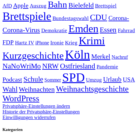
Bahn
Bielefeld
Apple
Auszug
AfD
Brettspiel
Brettspiele
CDU
Corona-
Bundestagswahl
Emden
Corona-Virus
Essen
Demokratie
Fahrrad
Krimi
FDP
Hartz IV
Krieg
Ironie
iPhone
Köln
Kurzgeschichte
Merkel
Nachruf
NRW
Ostfriesland
NaNoWriMo
Pandemie
SPD
Schule
Urlaub
Podcast
USA
Sommer
Umzug
Weihnachtsgeschichte
Wahl
Weihnachten
WordPress
Privatsphäre-Einstellungen ändern
Historie der Privatsphäre-Einstellungen
Einwilligungen widerrufen
Kategorien