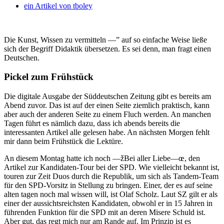
ein Artikel von
tboley
Die Kunst, Wissen zu vermitteln —” auf so einfache Weise ließe
sich der Begriff Didaktik übersetzen. Es sei denn, man fragt einen
Deutschen.
Pickel zum Frühstück
Die digitale Ausgabe der Süddeutschen Zeitung gibt es bereits am
Abend zuvor. Das ist auf der einen Seite ziemlich praktisch, kann
aber auch der anderen Seite zu einem Fluch werden. An manchen
Tagen führt es nämlich dazu, dass ich abends bereits die
interessanten Artikel alle gelesen habe. An nächsten Morgen fehlt
mir dann beim Frühstück die Lektüre.
An diesem Montag hatte ich noch —žBei aller Liebe—œ, den
Artikel zur Kandidaten-Tour bei der SPD. Wie vielleicht bekannt ist,
touren zur Zeit Duos durch die Republik, um sich als Tandem-Team
für den SPD-Vorsitz in Stellung zu bringen. Einer, der es auf seine
alten tagen noch mal wissen will, ist Olaf Scholz. Laut SZ gilt er als
einer der aussichtsreichsten Kandidaten, obwohl er in 15 Jahren in
führenden Funktion für die SPD mit an deren Misere Schuld ist.
Aber gut, das regt mich nur am Rande auf. Im Prinzip ist es