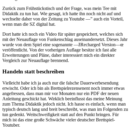
Zurück zum Frühstückstisch und der Frage, was mein Tee mit
Didaktik zu tun hat. Wie gesagt, ich hatte ihn noch nicht auf und
wechselte daher von der Zeitung zu Youtube —” auch ein Vorteil,
wenn man die SZ digital hat.
Dort hatte ich noch ein Video für später gespeichert, welches sich
mit der Neuauflage von Funkenschlag auseinandersetzt. Dieses Jahr
wurde von dem Spiel eine sogenannte —žRecharged Version—œ
veröffentlicht. Von der vorherigen Auflage besitze ich fast alle
Erweiterungen und Pläne, daher interessiert mich ein direkter
Vergleich zur Neuauflage brennend.
Handeln statt beschreiben
Vielleicht habe ich ja auch nur die falsche Dauerwerbesendung
erwischt. Oder ich bin als Brettspielrezensenent noch immer etwas
angefressen, dass man mir vor Monaten nur ein PDF der neuen
Anleitung geschickt hat. Wirklich beeinflusst das meine Meinung
zum Thema Didaktik jedoch nicht. Ich hasse es einfach, wenn man
typisch deutsch lang und breit beschreibt, was man im Folgenden zu
tun gedenkt. Weitschweifigkeit statt auf den Punkt bringen. Für
mich ist das eine große Schwäche vieler deutscher Brettspiel-
Youtuber.