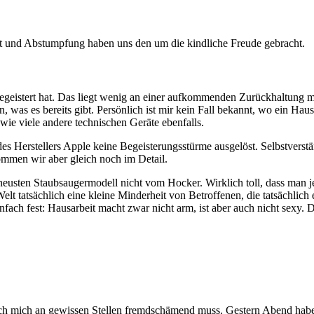
it und Abstumpfung haben uns den um die kindliche Freude gebracht.
r begeistert hat. Das liegt wenig an einer aufkommenden Zurückhaltung
en, was es bereits gibt. Persönlich ist mir kein Fall bekannt, wo ein H
wie viele andere technischen Geräte ebenfalls.
s Herstellers Apple keine Begeisterungsstürme ausgelöst. Selbstverstän
men wir aber gleich noch im Detail.
neusten Staubsaugermodell nicht vom Hocker. Wirklich toll, dass man je
elt tatsächlich eine kleine Minderheit von Betroffenen, die tatsächlic
infach fest: Hausarbeit macht zwar nicht arm, ist aber auch nicht sexy.
 ich mich an gewissen Stellen fremdschämend muss. Gestern Abend ha