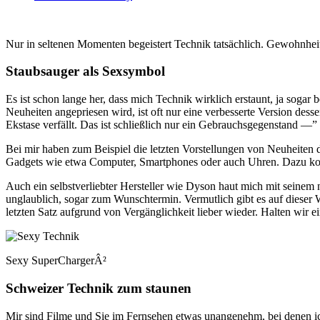
Nur in seltenen Momenten begeistert Technik tatsächlich. Gewohnhe
Staubsauger als Sexsymbol
Es ist schon lange her, dass mich Technik wirklich erstaunt, ja soga
Neuheiten angepriesen wird, ist oft nur eine verbesserte Version dess
Ekstase verfällt. Das ist schließlich nur ein Gebrauchsgegenstand —” 
Bei mir haben zum Beispiel die letzten Vorstellungen von Neuheiten de
Gadgets wie etwa Computer, Smartphones oder auch Uhren. Dazu kom
Auch ein selbstverliebter Hersteller wie Dyson haut mich mit seinem 
unglaublich, sogar zum Wunschtermin. Vermutlich gibt es auf dieser W
letzten Satz aufgrund von Vergänglichkeit lieber wieder. Halten wir e
Sexy SuperChargerÂ²
Schweizer Technik zum staunen
Mir sind Filme und Sie im Fernsehen etwas unangenehm, bei denen