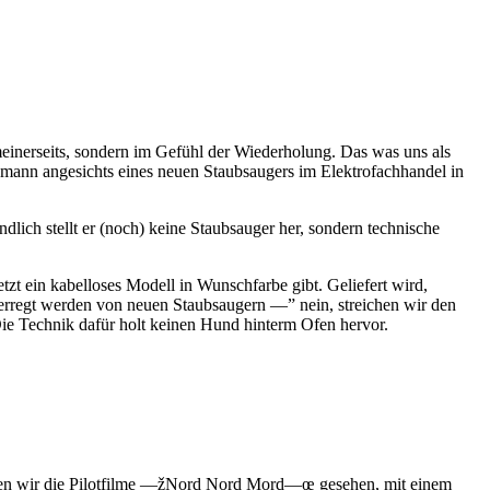
 meinerseits, sondern im Gefühl der Wiederholung. Das was uns als
ausmann angesichts eines neuen Staubsaugers im Elektrofachhandel in
dlich stellt er (noch) keine Staubsauger her, sondern technische
tzt ein kabelloses Modell in Wunschfarbe gibt. Geliefert wird,
h erregt werden von neuen Staubsaugern —” nein, streichen wir den
 Die Technik dafür holt keinen Hund hinterm Ofen hervor.
ben wir die Pilotfilme —žNord Nord Mord—œ gesehen, mit einem