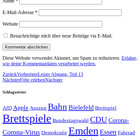
Name
*
E-Mail-Adresse
*
Website
Benachrichtige mich über neue Beiträge via E-Mail.
Diese Website verwendet Akismet, um Spam zu reduzieren.
Erfahre,
wie deine Kommentardaten verarbeitet werden.
Zurück
Vorheriger
Leiser Abgang, Teil 13
Nächster
Föhr erleben
Nächster
Schlagwörter
Bahn
Bielefeld
Apple
Auszug
AfD
Brettspiel
Brettspiele
CDU
Corona-
Bundestagswahl
Emden
Corona-Virus
Essen
Demokratie
Fahrrad