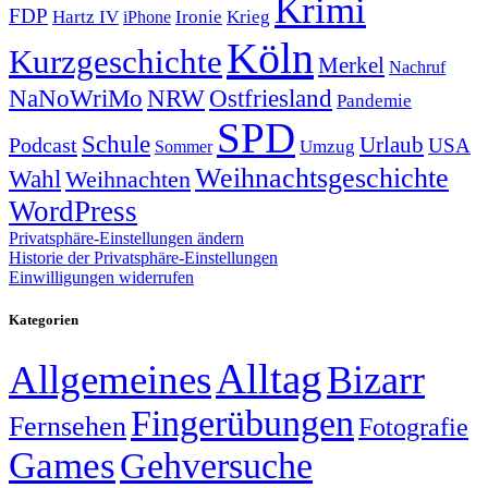
Krimi
FDP
Hartz IV
Krieg
Ironie
iPhone
Köln
Kurzgeschichte
Merkel
Nachruf
NRW
Ostfriesland
NaNoWriMo
Pandemie
SPD
Schule
Urlaub
Podcast
USA
Sommer
Umzug
Weihnachtsgeschichte
Wahl
Weihnachten
WordPress
Privatsphäre-Einstellungen ändern
Historie der Privatsphäre-Einstellungen
Einwilligungen widerrufen
Kategorien
Alltag
Allgemeines
Bizarr
Fingerübungen
Fernsehen
Fotografie
Games
Gehversuche