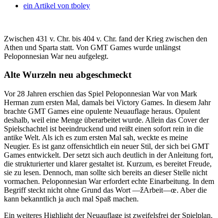
ein Artikel von
tboley
Zwischen 431 v. Chr. bis 404 v. Chr. fand der Krieg zwischen den
Athen und Sparta statt. Von GMT Games wurde unlängst
Peloponnesian War neu aufgelegt.
Alte Wurzeln neu abgeschmeckt
Vor 28 Jahren erschien das Spiel Peloponnesian War von Mark
Herman zum ersten Mal, damals bei Victory Games. In diesem Jahr
brachte GMT Games eine opulente Neuauflage heraus. Opulent
deshalb, weil eine Menge überarbeitet wurde. Allein das Cover der
Spielschachtel ist beeindruckend und reißt einen sofort rein in die
antike Welt. Als ich es zum ersten Mal sah, weckte es meine
Neugier. Es ist ganz offensichtlich ein neuer Stil, der sich bei GMT
Games entwickelt. Der setzt sich auch deutlich in der Anleitung fort,
die strukturierter und klarer gestaltet ist. Kurzum, es bereitet Freude,
sie zu lesen. Dennoch, man sollte sich bereits an dieser Stelle nicht
vormachen. Peloponnesian War erfordert echte Einarbeitung. In dem
Begriff steckt nicht ohne Grund das Wort —žArbeit—œ. Aber die
kann bekanntlich ja auch mal Spaß machen.
Ein weiteres Highlight der Neuauflage ist zweifelsfrei der Spielplan.