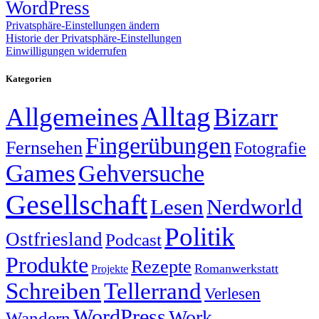
WordPress
Privatsphäre-Einstellungen ändern
Historie der Privatsphäre-Einstellungen
Einwilligungen widerrufen
Kategorien
Alltag
Allgemeines
Bizarr
Fingerübungen
Fernsehen
Fotografie
Games
Gehversuche
Gesellschaft
Lesen
Nerdworld
Politik
Ostfriesland
Podcast
Produkte
Rezepte
Romanwerkstatt
Projekte
Schreiben
Tellerrand
Verlesen
WordPress
Work
Wandern