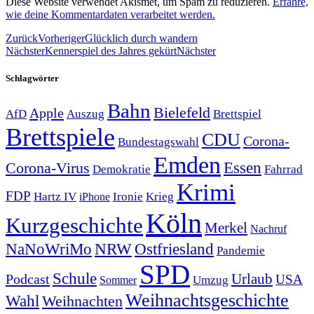
Diese Website verwendet Akismet, um Spam zu reduzieren.
Erfahre,
wie deine Kommentardaten verarbeitet werden.
Zurück
Vorheriger
Glücklich durch wandern
Nächster
Kennerspiel des Jahres gekürt
Nächster
Schlagwörter
Bahn
Bielefeld
Apple
Auszug
AfD
Brettspiel
Brettspiele
CDU
Corona-
Bundestagswahl
Emden
Corona-Virus
Essen
Demokratie
Fahrrad
Krimi
FDP
Hartz IV
Krieg
Ironie
iPhone
Köln
Kurzgeschichte
Merkel
Nachruf
NRW
Ostfriesland
NaNoWriMo
Pandemie
SPD
Schule
Urlaub
Podcast
USA
Sommer
Umzug
Weihnachtsgeschichte
Wahl
Weihnachten