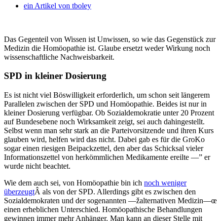
ein Artikel von
tboley
Das Gegenteil von Wissen ist Unwissen, so wie das Gegenstück zur
Medizin die Homöopathie ist. Glaube ersetzt weder Wirkung noch
wissenschaftliche Nachweisbarkeit.
SPD in kleiner Dosierung
Es ist nicht viel Böswilligkeit erforderlich, um schon seit längerem
Parallelen zwischen der SPD und Homöopathie. Beides ist nur in
kleiner Dosierung verfügbar. Ob Sozialdemokratie unter 20 Prozent
auf Bundesebene noch Wirksamkeit zeigt, sei auch dahingestellt.
Selbst wenn man sehr stark an die Parteivorsitzende und ihren Kurs
glauben wird, helfen wird das nicht. Dabei gab es für die GroKo
sogar einen riesigen Beipackzettel, den aber das Schicksal vieler
Informationszettel von herkömmlichen Medikamente ereilte —” er
wurde nicht beachtet.
Wie dem auch sei, von Homöopathie bin ich
noch weniger
überzeugt
Â als von der SPD. Allerdings gibt es zwischen den
Sozialdemokraten und der sogenannten —žalternativen Medizin—œ
einen erheblichen Unterschied. Homöopathische Behandlungen
gewinnen immer mehr Anhänger. Man kann an dieser Stelle mit