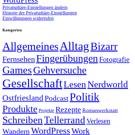
Privatsphäre-Einstellungen ändern
Historie der Privatsphäre-Einstellungen
Einwilligungen widerrufen
Kategorien
Alltag
Allgemeines
Bizarr
Fingerübungen
Fernsehen
Fotografie
Games
Gehversuche
Gesellschaft
Lesen
Nerdworld
Politik
Ostfriesland
Podcast
Produkte
Rezepte
Romanwerkstatt
Projekte
Schreiben
Tellerrand
Verlesen
WordPress
Work
Wandern