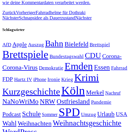
wie deine Kommentardaten verarbeitet werden.
Zurück
Vorheriger
Fahrradhelme für Dothraki
Nächster
Schnapsidee als Dauerzustand
Nächster
Schlagwörter
Bahn
Bielefeld
Apple
Auszug
AfD
Brettspiel
Brettspiele
CDU
Corona-
Bundestagswahl
Emden
Corona-Virus
Essen
Demokratie
Fahrrad
Krimi
FDP
Hartz IV
Krieg
Ironie
iPhone
Köln
Kurzgeschichte
Merkel
Nachruf
NRW
Ostfriesland
NaNoWriMo
Pandemie
SPD
Schule
Urlaub
Podcast
USA
Sommer
Umzug
Weihnachtsgeschichte
Wahl
Weihnachten
WordPress