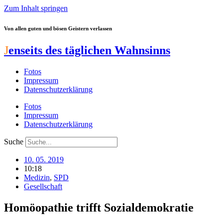
Zum Inhalt springen
Von allen guten und bösen Geistern verlassen
J
enseits des täglichen Wahnsinns
Fotos
Impressum
Datenschutzerklärung
Fotos
Impressum
Datenschutzerklärung
Suche
10. 05. 2019
10:18
Medizin
,
SPD
Gesellschaft
Homöopathie trifft Sozialdemokratie