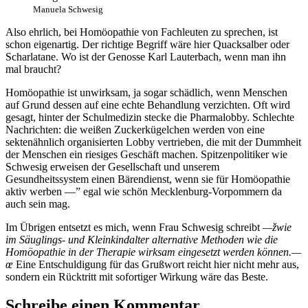
Manuela Schwesig
Also ehrlich, bei Homöopathie von Fachleuten zu sprechen, ist
schon eigenartig. Der richtige Begriff wäre hier Quacksalber oder
Scharlatane. Wo ist der Genosse Karl Lauterbach, wenn man ihn
mal braucht?
Homöopathie ist unwirksam, ja sogar schädlich, wenn Menschen
auf Grund dessen auf eine echte Behandlung verzichten. Oft wird
gesagt, hinter der Schulmedizin stecke die Pharmalobby. Schlechte
Nachrichten: die weißen Zuckerkügelchen werden von eine
sektenähnlich organisierten Lobby vertrieben, die mit der Dummheit
der Menschen ein riesiges Geschäft machen. Spitzenpolitiker wie
Schwesig erweisen der Gesellschaft und unserem
Gesundheitssystem einen Bärendienst, wenn sie für Homöopathie
aktiv werben —” egal wie schön Mecklenburg-Vorpommern da
auch sein mag.
Im Übrigen entsetzt es mich, wenn Frau Schwesig schreibt
—žwie
im Säuglings- und Kleinkindalter alternative Methoden wie die
Homöopathie in der Therapie wirksam eingesetzt werden können.—
œ
Eine Entschuldigung für das Grußwort reicht hier nicht mehr aus,
sondern ein Rücktritt mit sofortiger Wirkung wäre das Beste.
Schreibe einen Kommentar