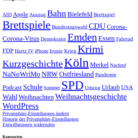
Bahn
Bielefeld
Apple
Auszug
AfD
Brettspiel
Brettspiele
CDU
Corona-
Bundestagswahl
Emden
Corona-Virus
Essen
Demokratie
Fahrrad
Krimi
FDP
Hartz IV
Krieg
Ironie
iPhone
Köln
Kurzgeschichte
Merkel
Nachruf
NRW
Ostfriesland
NaNoWriMo
Pandemie
SPD
Schule
Urlaub
Podcast
USA
Sommer
Umzug
Weihnachtsgeschichte
Wahl
Weihnachten
WordPress
Privatsphäre-Einstellungen ändern
Historie der Privatsphäre-Einstellungen
Einwilligungen widerrufen
Kategorien