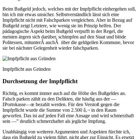
Beim Bußgeld jedoch, welches mit der Impfpflicht einhergehen soll,
bin ich mir etwas unsicher. Selbstverständlich lässt sich eine
Impfpflicht nicht mit Falschparken vergleichen. Aber in Bezug auf
Bußgeld zeigt Letztere, wie wenig sie im Prinzip helfen. Der
pädagogische Aspekt beim Bußgeld verpufft in der Regel, die
meisten ärgern sich darüber, schimpfen auf den Staat und blöde
Politessen, mitunterÂ auchÂ über die geldgeilen Kommune, bevor
sie bei nächster Gelegenheit wieder falschparken.
Impfpflicht aus Gründen
Durchsetzung der Impfpflicht
Richtig, es kommt immer auch auf die Höhe des Bußgeldes an.
Falsch parken zählt zu den Delikten, die häufig aus der —
žPortokasse—œ bezahlt werden. Für den Verstoß gegen die
Impfpflicht wurde die Summe von 2.500 â‚¬ in den Raum
geworfen. Das ist auf jeden Fall eine Ansage und wird schmerzhaft
sein —” deutlich schmerzhafter als jegliche Impfung.
Unabhängig von weiteren Argumenten und Aspekten fürchte ich,
dass ein Bußgeld zu vielem führt, nicht aber zur Einsicht. Es ersetzt