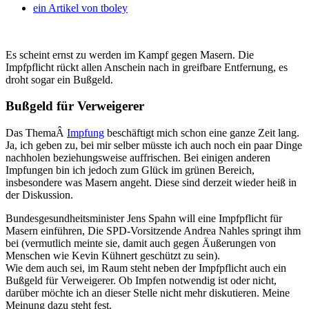
ein Artikel von
tboley
Es scheint ernst zu werden im Kampf gegen Masern. Die
Impfpflicht rückt allen Anschein nach in greifbare Entfernung, es
droht sogar ein Bußgeld.
Bußgeld für Verweigerer
Das ThemaÂ
Impfung
beschäftigt mich schon eine ganze Zeit lang.
Ja, ich geben zu, bei mir selber müsste ich auch noch ein paar Dinge
nachholen beziehungsweise auffrischen. Bei einigen anderen
Impfungen bin ich jedoch zum Glück im grünen Bereich,
insbesondere was Masern angeht. Diese sind derzeit wieder heiß in
der Diskussion.
Bundesgesundheitsminister Jens Spahn will eine Impfpflicht für
Masern einführen, Die SPD-Vorsitzende Andrea Nahles springt ihm
bei (vermutlich meinte sie, damit auch gegen Äußerungen von
Menschen wie Kevin Kühnert geschützt zu sein).
Wie dem auch sei, im Raum steht neben der Impfpflicht auch ein
Bußgeld für Verweigerer. Ob Impfen notwendig ist oder nicht,
darüber möchte ich an dieser Stelle nicht mehr diskutieren. Meine
Meinung dazu steht fest.